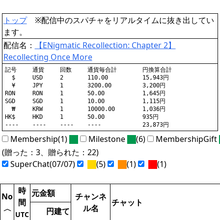
トップ
※配信中のスパチャをリアルタイムに抜き出してい
ます。
配信名：
【ENigmatic Recollection: Chapter 2】
Recollecting Once More
記号	通貨	回数	通貨毎合計	円換算合計

  $	USD	2	110.00		15,943円

  ¥	JPY	1	3200.00		3,200円

RON	RON	1	50.00		1,645円

SGD	SGD	1	10.00		1,115円

  ₩	KRW	1	10000.00	1,036円

HK$	HKD	1	50.00		935円

Membership(1)
Milestone
(6)
MembershipGift
(贈った：3、贈られた：22)
SuperChat(07/07)
(5)
(1)
(1)
時
元金額
No
チャンネ
間
チャット
ル名
〈
円建て
UTC