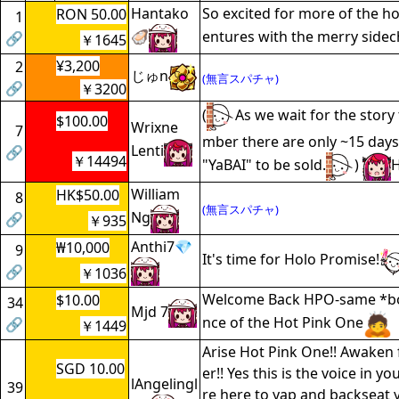
Hantako
So excited for more of the ho
RON 50.00
1
🦪
entures with the merry sidec
🔗
￥1645
¥3,200
2
じゅn
(無言スパチャ)
🔗
￥3200
(
As we wait for the story
$100.00
Wrixne
7
mber there are only ~15 days 
Lenti
🔗
￥14494
"YaBAI" to be sold.
)
H
William
HK$50.00
8
(無言スパチャ)
Ng
🔗
￥935
Anthi7💎
₩10,000
9
It's time for Holo Promise!
🔗
￥1036
Welcome Back HPO-same *bo
$10.00
34
Mjd 7
nce of the Hot Pink One
🔗
￥1449
Arise Hot Pink One!! Awaken
SGD 10.00
er!! Yes this is the voice in 
lAngelingl
39
re here to yap and backseat 