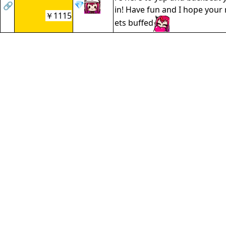
💎
🔗
in! Have fun and I hope your
￥1115
ets buffed