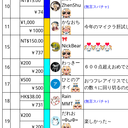
NT$15.00
ZhenShu
10
(無言スパチャ)
￥74
かなおち
¥1,000
11
今年のマイクラ肝試
￥1000
🎀
NT$150.00
NickBear
15
￥737
わっきー
¥200
６００点超えおめで
16
￥200
ひとのア
¥500
おつフレアイリスで
17
オイ
の数々に回り切るの
￥500
Rain
HK$38.00
18
(無言スパチャ)
MMT
￥731
だれお
¥200
=ΦωΦ=
19
楽しかった～
￥200