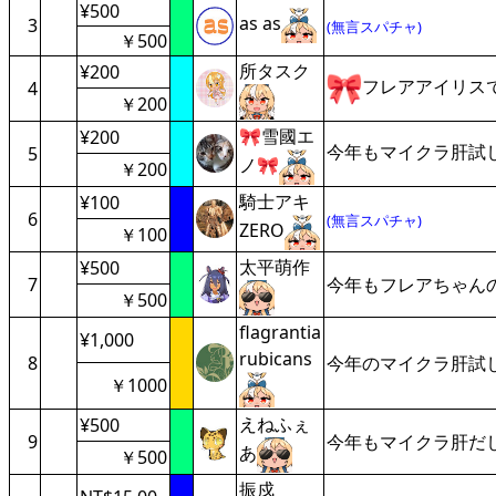
¥500
as as
3
(無言スパチャ)
￥500
所タスク
¥200
フレアアイリス
4
￥200
🎀雪國エ
¥200
今年もマイクラ肝試
5
ノ🎀
￥200
騎士アキ
¥100
6
(無言スパチャ)
ZERO
￥100
太平萌作
¥500
7
今年もフレアちゃん
￥500
flagrantia
¥1,000
rubicans
8
今年のマイクラ肝試
￥1000
えねふぇ
¥500
9
今年もマイクラ肝だ
あ
￥500
振戍