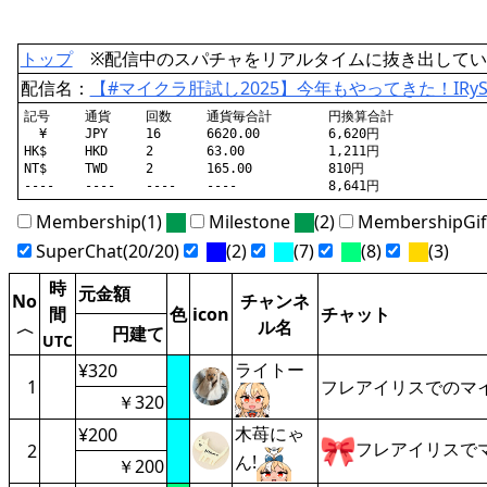
トップ
※配信中のスパチャをリアルタイムに抜き出してい
配信名：
【#マイクラ肝試し2025】今年もやってきた！IR
記号	通貨	回数	通貨毎合計	円換算合計

  ¥	JPY	16	6620.00		6,620円

HK$	HKD	2	63.00		1,211円

NT$	TWD	2	165.00		810円

Membership(1)
Milestone
(2)
MembershipGi
SuperChat(20/20)
(2)
(7)
(8)
(3)
時
元金額
No
チャンネ
間
色
icon
チャット
ル名
〈
円建て
UTC
ライトー
¥320
1
フレアイリスでのマ
￥320
木苺にゃ
¥200
フレアイリスでマ
2
ん!
￥200