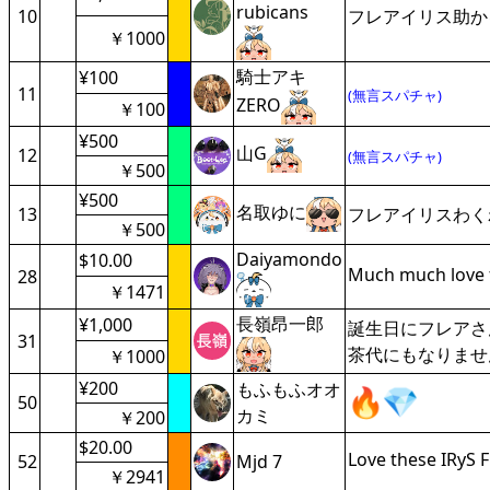
rubicans
10
フレアイリス助か
￥1000
騎士アキ
¥100
11
(無言スパチャ)
ZERO
￥100
¥500
山G
12
(無言スパチャ)
￥500
¥500
名取ゆに
13
フレアイリスわく
￥500
Daiyamondo
$10.00
Much much love 
28
￥1471
長嶺昂一郎
¥1,000
誕生日にフレアさ
31
茶代にもなりませ
￥1000
¥200
もふもふオオ
50
カミ
￥200
$20.00
Love these IRyS 
52
Mjd 7
￥2941