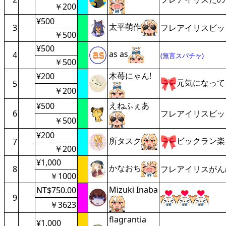
￥200
¥500
太平萌作
3
フレアイリスビッ
￥500
¥500
as as
4
(無言スパチャ)
￥500
木苺にゃん!
¥200
元気になって
5
￥200
えねふぇあ
¥500
6
フレアイリスビッ
￥500
¥200
所タスク
ビックラン楽
7
￥200
¥1,000
かなおち
8
フレアイリスがん
￥1000
Mizuki Inaba
NT$750.00
9
￥3623
flagrantia
¥1,000