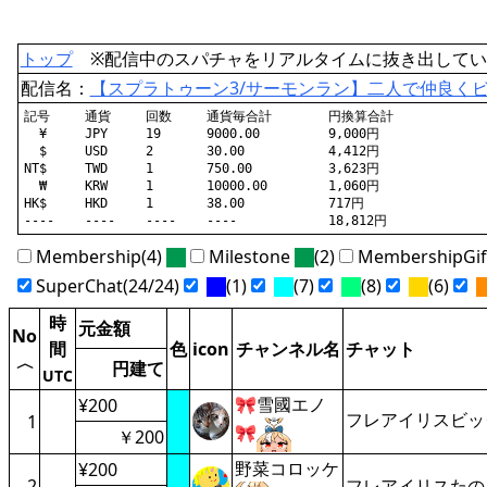
トップ
※配信中のスパチャをリアルタイムに抜き出してい
配信名：
【スプラトゥーン3/サーモンラン】二人で仲良くビ
記号	通貨	回数	通貨毎合計	円換算合計

  ¥	JPY	19	9000.00		9,000円

  $	USD	2	30.00		4,412円

NT$	TWD	1	750.00		3,623円

  ₩	KRW	1	10000.00	1,060円

HK$	HKD	1	38.00		717円

Membership(4)
Milestone
(2)
MembershipGi
SuperChat(24/24)
(1)
(7)
(8)
(6)
時
元金額
No
間
色
icon
チャンネル名
チャット
〈
円建て
UTC
🎀雪國エノ
¥200
フレアイリスビッ
1
🎀
￥200
野菜コロッケ
¥200
2
フレアイリスたの