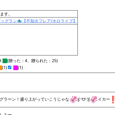
ます。
ッグラン🐟【不知火フレア/ホロライブ】
ft
(贈った：4、贈られた：25)
(1)
(1)
グラーン！盛り上がっていこうじゃな
ʅ(ｰ̀ᗨｰ́)ʃ
イカー
しみー