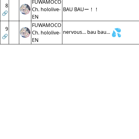
FUWAMOCO
8
Ch. hololive-
BAU BAUー！！
🔗
EN
FUWAMOCO
9
nervous... bau bau...
Ch. hololive-
🔗
EN