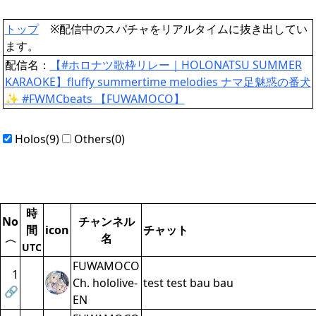
トップ
※配信中のスパチャをリアルタイムに抜き出してい
ます。
配信名：
【#ホロナツ歌枠リレー｜HOLONATSU SUMMER
KARAOKE】fluffy summertime melodies ナマ足魅惑の番犬
✨️ #FWMCbeats 【FUWAMOCO】
Holos(9)
Others(0)
時
No
チャンネル
間
icon
チャット
名
〈
UTC
FUWAMOCO
1
Ch. hololive-
test test bau bau
🔗
EN