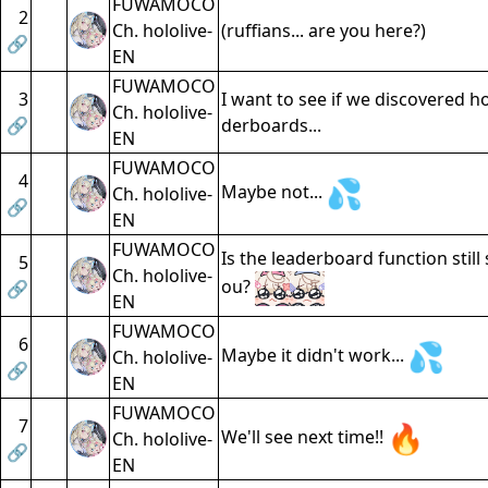
FUWAMOCO
2
Ch. hololive-
(ruffians... are you here?)
🔗
EN
FUWAMOCO
3
I want to see if we discovered ho
Ch. hololive-
🔗
derboards...
EN
FUWAMOCO
4
Maybe not...
Ch. hololive-
🔗
EN
FUWAMOCO
Is the leaderboard function still
5
Ch. hololive-
ou?
🔗
EN
FUWAMOCO
6
Maybe it didn't work...
Ch. hololive-
🔗
EN
FUWAMOCO
7
We'll see next time!!
Ch. hololive-
🔗
EN