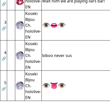
hololive-
Wait nvm we are playing liars bar!
🔗
EN
Koseki
Bijou
3
Ch.
🔗
hololive-
EN
Koseki
Bijou
4
Ch.
biboo never sus
🔗
hololive-
EN
Koseki
Bijou
5
Ch.
🔗
hololive-
EN