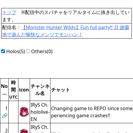
トップ
※配信中のスパチャをリアルタイムに抜き出してい
ます。
配信名：
【Monster Hunter Wilds】Fun full party!! :D 遊園
地で遊んだ愉快なメンツでモンハン！
Holos(5)
Others(0)
時
No
チャンネ
間
icon
チャット
ル名
〈
UTC
IRyS Ch.
1
Changing game to REPO since some
hololive-
🔗
periencing game crashes!!
EN
IRyS Ch.
2