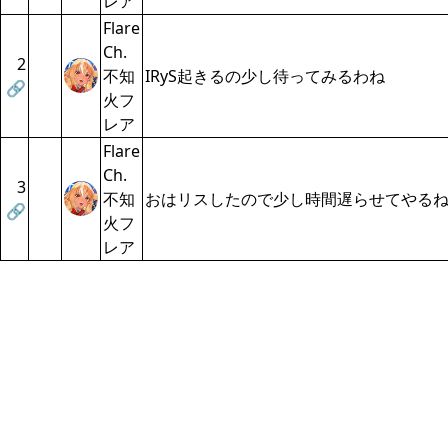
レア
Flare
Ch.
2
不知
IRyS起きるの少し待ってみるわね
🔗
火フ
レア
Flare
Ch.
3
不知
おはリスしたので少し時間遅らせてやる
🔗
火フ
レア