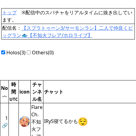
トップ
※配信中のスパチャをリアルタイムに抜き出してい
ます。
配信名：
【スプラトゥーン3/サーモンラン】二人で仲良くビ
ッグラン🐟【不知火フレア/ホロライブ】
Holos(3)
Others(0)
時
チャ
No
間
icon
ンネ
チャット
〈
ル名
UTC
Flare
Ch.
1
IRyS寝てるかも
不知
🔗
火フ