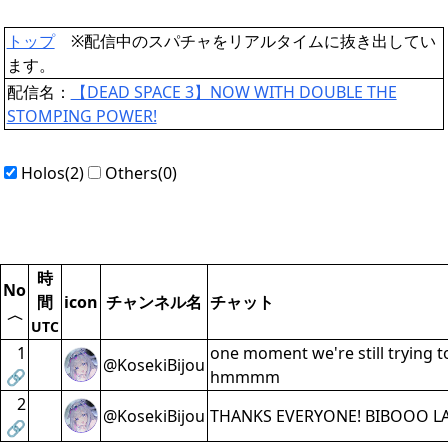
トップ
※配信中のスパチャをリアルタイムに抜き出してい
ます。
配信名：
【DEAD SPACE 3】NOW WITH DOUBLE THE
STOMPING POWER!
Holos(2)
Others(0)
時
No
間
icon
チャンネル名
チャット
〈
UTC
1
one moment we're still trying t
@KosekiBijou
🔗
hmmmm
2
@KosekiBijou
THANKS EVERYONE! BIBOOO L
🔗