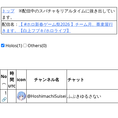
トップ
※配信中のスパチャをリアルタイムに抜き出してい
ます。
配信名：
【 #ホロ新春ゲーム祭2026 】チーム月、蕎麦屋行
きます。【白上フブキ/ホロライブ】
Holos(1)
Others(0)
時
No
間
icon
チャンネル名
チャット
〈
UTC
1
@HoshimachiSuisei
ふぶきゆるさない
🔗