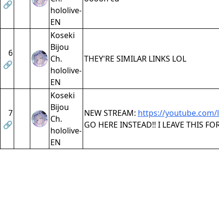
🔗
hololive-
EN
Koseki
Bijou
6
Ch.
THEY'RE SIMILAR LINKS LOL
🔗
hololive-
EN
Koseki
Bijou
7
NEW STREAM:
https://youtube.com/
Ch.
🔗
GO HERE INSTEAD!! I LEAVE THIS FO
hololive-
EN