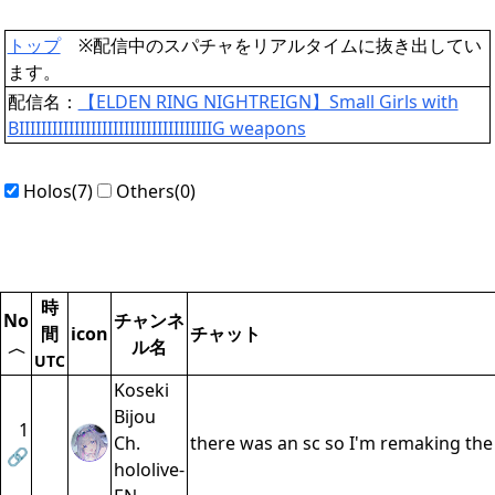
トップ
※配信中のスパチャをリアルタイムに抜き出してい
ます。
配信名：
【ELDEN RING NIGHTREIGN】Small Girls with
BIIIIIIIIIIIIIIIIIIIIIIIIIIIIIIIIIIIG weapons
Holos(7)
Others(0)
時
No
チャンネ
間
icon
チャット
ル名
〈
UTC
Koseki
Bijou
1
Ch.
there was an sc so I'm remaking th
🔗
hololive-