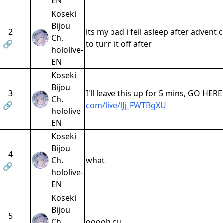
EN
Koseki
Bijou
2
its my bad i fell asleep after advent 
Ch.
🔗
to turn it off after
hololive-
EN
Koseki
Bijou
3
I'll leave this up for 5 mins, GO HERE
Ch.
🔗
com/live/lJj_FWTBgXU
hololive-
EN
Koseki
Bijou
4
Ch.
what
🔗
hololive-
EN
Koseki
Bijou
5
Ch.
ooooh cu