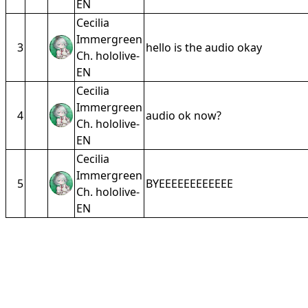
EN
Cecilia
Immergreen
3
hello is the audio okay
Ch. hololive-
EN
Cecilia
Immergreen
4
audio ok now?
Ch. hololive-
EN
Cecilia
Immergreen
5
BYEEEEEEEEEEEE
Ch. hololive-
EN