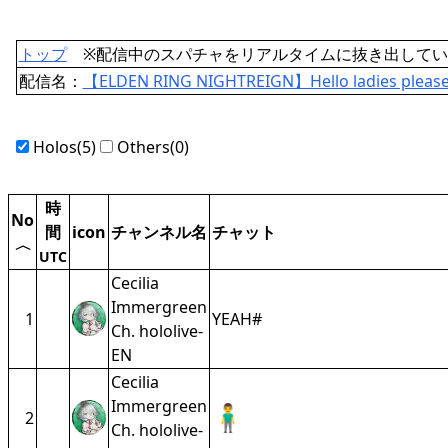
トップ
※配信中のスパチャをリアルタイムに抜き出してい
配信名：
【ELDEN RING NIGHTREIGN】Hello ladies please 
Holos(5)
Others(0)
時
No
間
icon
チャンネル名
チャット
〈
UTC
Cecilia
Immergreen
1
YEAH#
Ch. hololive-
EN
Cecilia
Immergreen
2
Ch. hololive-