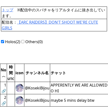
トップ
※配信中のスパチャをリアルタイムに抜き出してい
ます。
配信名：
【ARC RAIDERS】DON'T SHOOT WE'RE CUTE
GIRLS
Holos(2)
Others(0)
時
No
間
icon
チャンネル名
チャット
〈
UTC
1
APPERENTLY WE ARE ALLOWED
@KosekiBijou
🔗
O HI
2
@KosekiBijou
maybe 5 mins delay btw
🔗