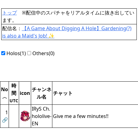
トップ
※配信中のスパチャをリアルタイムに抜き出してい
ます。
配信名：
【A Game About Digging A Hole】Gardening(?)
is also a Maid's Job! ✨
Holos(1)
Others(0)
時
No
チャンネ
間
icon
チャット
ル名
〈
UTC
IRyS Ch.
1
hololive-
Give me a few minutes!!
🔗
EN