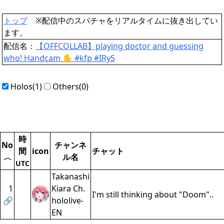
トップ
※配信中のスパチャをリアルタイムに抜き出してい
ます。
配信名：
【OFFCOLLAB】playing doctor and guessing
who! Handcam ✋ #kfp #IRyS
Holos(1)
Others(0)
時
No
チャンネ
間
icon
チャット
ル名
〈
UTC
Takanashi
1
Kiara Ch.
I'm still thinking about "Doom"..
🔗
hololive-
EN