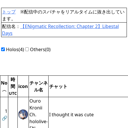
トップ
※配信中のスパチャをリアルタイムに抜き出してい
ます。
配信名：
【ENigmatic Recollection: Chapter 2】Libestal
Days
Holos(4)
Others(0)
時
No
チャンネ
間
icon
チャット
ル名
〈
UTC
Ouro
Kronii
1
Ch.
I thought it was cute
🔗
hololive-