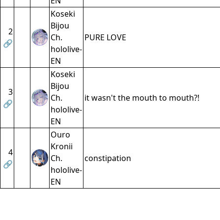
EN
Koseki
Bijou
2
Ch.
PURE LOVE
🔗
hololive-
EN
Koseki
Bijou
3
Ch.
it wasn't the mouth to mouth?!
🔗
hololive-
EN
Ouro
Kronii
4
Ch.
constipation
🔗
hololive-
EN