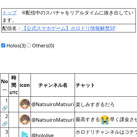
トップ
※配信中のスパチャをリアルタイムに抜き出してい
ます。
配信名：
【公式スマホゲーム】ホロドリ情報解禁SP
Holos(3)
Others(0)
時
No
間
icon
チャンネル名
チャット
〈
UTC
1
@NatsuiroMatsuri
楽しみすぎるだろ
🔗
2
最高すぎる
早く課金さ
@NatsuiroMatsuri
🔗
3
ホロドリチャンネルはコ
@hololive