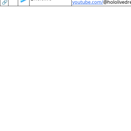
🔗
youtube.com/
@hololived