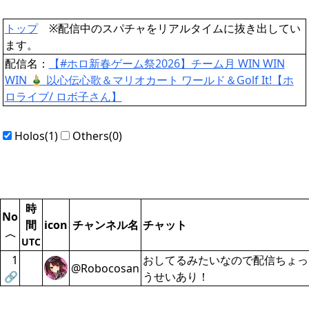
トップ
※配信中のスパチャをリアルタイムに抜き出してい
ます。
配信名：
【#ホロ新春ゲーム祭2026】チーム月 WIN WIN
WIN 🎍 以心伝心歌＆マリオカート ワールド＆Golf It!【ホ
ロライブ/ ロボ子さん】
Holos(1)
Others(0)
時
No
間
icon
チャンネル名
チャット
〈
UTC
1
おしてるみたいなので配信ちょっ
@Robocosan
🔗
うせいあり！