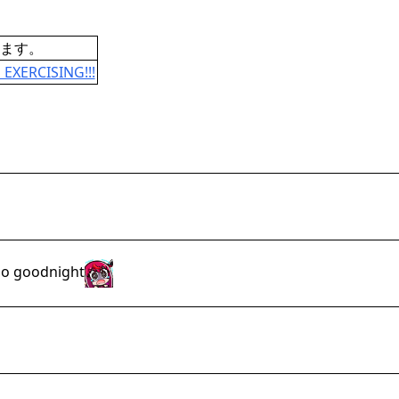
ます。
 EXERCISING!!!
 so goodnight