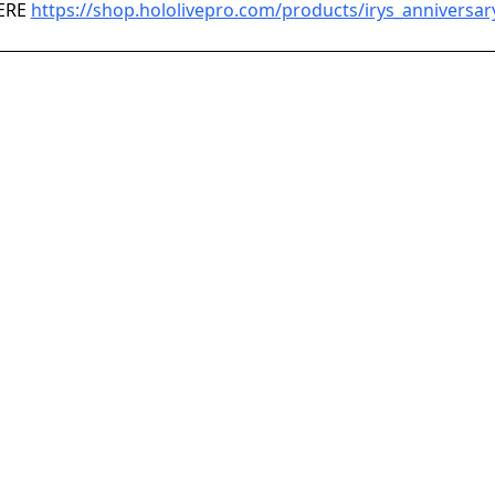
ERE
https://shop.hololivepro.com/products/irys_anniversar