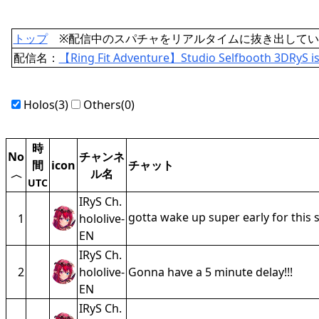
トップ
※配信中のスパチャをリアルタイムに抜き出してい
配信名：
【Ring Fit Adventure】Studio Selfbooth 3DRyS is
Holos(3)
Others(0)
時
No
チャンネ
間
icon
チャット
ル名
〈
UTC
IRyS Ch.
gotta wake up super early for this
1
hololive-
EN
IRyS Ch.
2
hololive-
Gonna have a 5 minute delay!!!
EN
IRyS Ch.