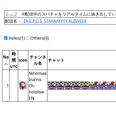
トップ
※配信中のスパチャをリアルタイムに抜き出してい
配信名：
【R.E.P.O.】STAAAAYYYY ALIIIVEEE
Holos(1)
Others(0)
時
No
チャンネ
間
icon
チャット
ル名
〈
UTC
Ninomae
Ina'nis
1
Ch.
hololive-
EN