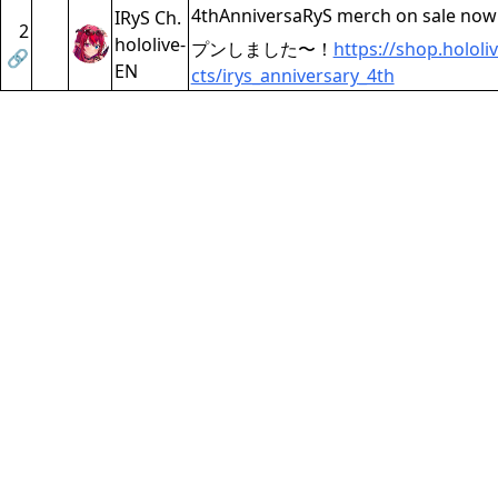
4thAnniversaRyS merch on sale now
IRyS Ch.
2
hololive-
プンしました〜！
https://shop.holol
🔗
EN
cts/irys_anniversary_4th