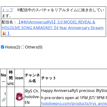
トップ
※配信中のスパチャをリアルタイムに抜き出してい
ます。
配信名：
【#4thAnniversaRyS】3.0 MODEL REVEAL &
HOLOLIVE SONG KARAOKE!!【4 Year Anniversary Stream
🎉 】
Holos(2)
Others(0)
時
No
チャンネ
間
icon
チャット
ル名
〈
UTC
Happy AnniversaRyS precious IRySto
IRyS Ch.
1
hololive-
h pre-orders open at 1PM JST/ 9PM
🔗
EN
hololivepro.com/products/irys_anni