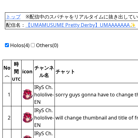
トップ
※配信中のスパチャをリアルタイムに抜き出してい
配信名：
【UMAMUSUME Pretty Derby】UMAAAAAAA✨
Holos(4)
Others(0)
時
No
チャンネ
間
icon
チャット
ル名
〈
UTC
IRyS Ch.
1
hololive-
sorry guys gonna have to change th
EN
IRyS Ch.
2
hololive-
will change thumbnail and title of f
EN
IRyS Ch.