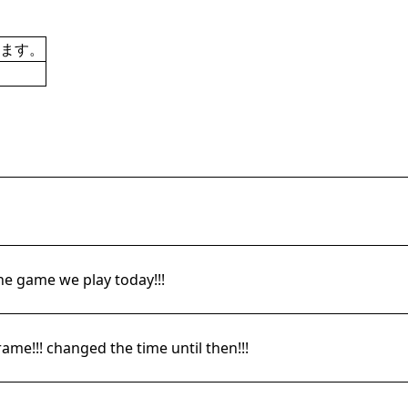
ます。
e game we play today!!!
rame!!! changed the time until then!!!