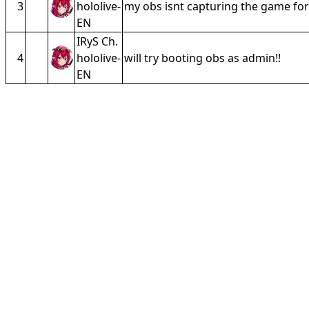
3
hololive-
my obs isnt capturing the game for
EN
IRyS Ch.
4
hololive-
will try booting obs as admin!!
EN