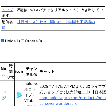
トップ
※配信中のスパチャをリアルタイムに抜き出してい
ます。
配信名：
【新ボイス】ねえ…聞いた…？学園七不思議の
噂……
Holos(1)
Others(0)
時
No
チャン
間
icon
チャット
ネル名
〈
UTC
hololive
2025年7月7日7時PMよりホロライブ
ホロラ
1
式ショップにて販売開始……▷【日本
イブ -
🔗
shop.hololivepro.com/products/holo
VTuber
ce_sevenwondersarc