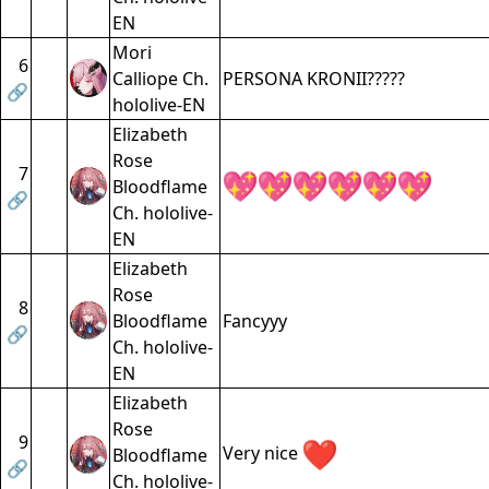
EN
Mori
6
Calliope Ch.
PERSONA KRONII?????
🔗
hololive-EN
Elizabeth
Rose
7
Bloodflame
🔗
Ch. hololive-
EN
Elizabeth
Rose
8
Bloodflame
Fancyyy
🔗
Ch. hololive-
EN
Elizabeth
Rose
9
Very nice
Bloodflame
🔗
Ch. hololive-