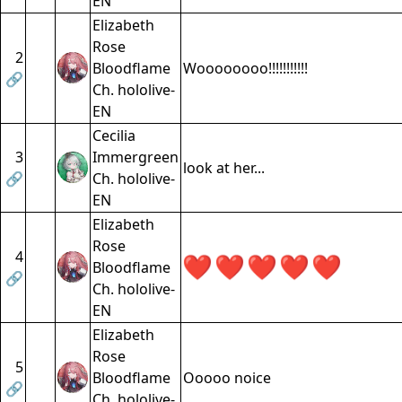
EN
Elizabeth
Rose
2
Bloodflame
Woooooooo!!!!!!!!!!!
🔗
Ch. hololive-
EN
Cecilia
3
Immergreen
look at her...
🔗
Ch. hololive-
EN
Elizabeth
Rose
4
Bloodflame
🔗
Ch. hololive-
EN
Elizabeth
Rose
5
Bloodflame
Ooooo noice
🔗
Ch. hololive-