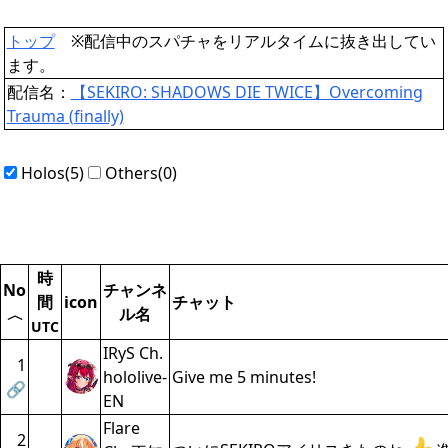
トップ
※配信中のスパチャをリアルタイムに抜き出してい
ます。
配信名：
【SEKIRO: SHADOWS DIE TWICE】Overcoming
Trauma (finally)
Holos(5)
Others(0)
時
No
チャンネ
間
icon
チャット
ル名
〈
UTC
IRyS Ch.
1
hololive-
Give me 5 minutes!
🔗
EN
Flare
2