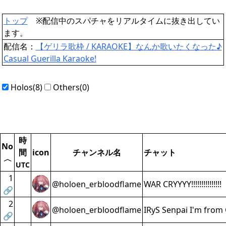
トップ
※配信中のスパチャをリアルタイムに抜き出してい
ます。
配信名：
【ゲリラ歌枠 / KARAOKE】なんか歌いたくなった♪
Casual Guerilla Karaoke!
Holos(8)
Others(0)
時
No
間
icon
チャンネル名
チャット
〈
UTC
1
@holoen_erbloodflame
WAR CRYYYY!!!!!!!!!!!!!!!
🔗
2
@holoen_erbloodflame
IRyS Senpai I'm from G
🔗