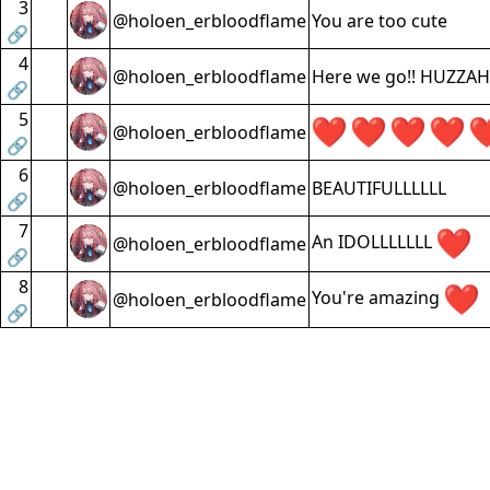
3
@holoen_erbloodflame
You are too cute
🔗
4
@holoen_erbloodflame
Here we go!! HUZZAH
🔗
5
@holoen_erbloodflame
🔗
6
@holoen_erbloodflame
BEAUTIFULLLLLL
🔗
7
An IDOLLLLLLL
@holoen_erbloodflame
🔗
8
You're amazing
@holoen_erbloodflame
🔗