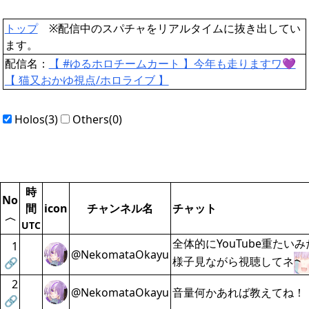
トップ
※配信中のスパチャをリアルタイムに抜き出してい
ます。
配信名：
【 #ゆるホロチームカート 】今年も走りますワ💜
【 猫又おかゆ視点/ホロライブ 】
Holos(3)
Others(0)
時
No
間
icon
チャンネル名
チャット
〈
UTC
全体的にYouTube重たい
1
@NekomataOkayu
様子見ながら視聴してネ
🔗
2
@NekomataOkayu
音量何かあれば教えてね！
🔗