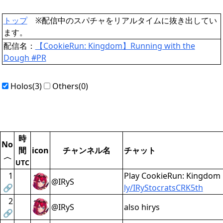
トップ
※配信中のスパチャをリアルタイムに抜き出してい
ます。
配信名：
【CookieRun: Kingdom】Running with the
Dough #PR
Holos(3)
Others(0)
時
No
間
icon
チャンネル名
チャット
〈
UTC
1
Play CookieRun: Kingdom 
@IRyS
🔗
ly/IRyStocratsCRK5th
2
@IRyS
also hirys
🔗