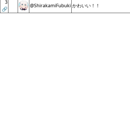
3
@ShirakamiFubuki
かわいい！！
🔗