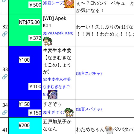
ぇ〜？ENのバーベキュー
(@庭シープ)
￥500
か気になる！
[WD] Apek
NT$75.00
Kan
32
わーい！久しぶりのはばな
(@WD.Apek_Kan)
🔗
！！肉！！わためぇ！！(..
￥372
生麦生米生姜
【なまむぎな
¥100
まごめしょう
33
が】
(無言スパチャ)
🔗
(@生麦生米生姜
￥100
なまむぎなまご
め)
すぎぞぅ
¥150
34
(無言スパチャ)
🔗
(@すぎぞぅ)
￥150
五戸加菜子か
¥200
ななん
わためちゃん
♡バタバ
41