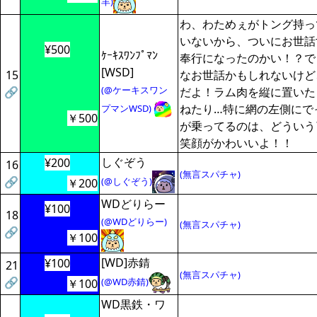
羊)
わ、わためぇがトング持っ
いないから、ついにお世話
¥500
ｹｰｷｽﾜﾝﾌﾟﾏﾝ
奉行になったのかい！？で
[WSD]
15
なお世話かもしれないけど
(@ケーキスワン
🔗
だよ！ラム肉を縦に置いた
ねたり…特に網の左側にで
プマンWSD)
￥500
が乗ってるのは、どういう
笑顔がかわいいよ！！
しぐぞう
¥200
16
(無言スパチャ)
🔗
(@しぐぞう)
￥200
WDどりらー
¥100
18
(@WDどりらー)
(無言スパチャ)
🔗
￥100
[WD]赤錆
¥100
21
(無言スパチャ)
🔗
(@WD赤錆)
￥100
WD黒鉄・ワ