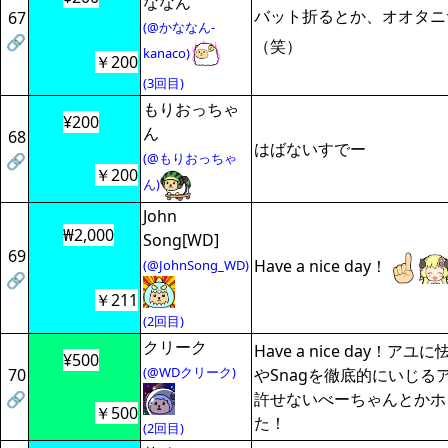
ななん
バット折るとか、オオタニ
67
(@かななん-
🔗
（笑）
kanaco)
￥200
(3回目)
もりおっちゃ
¥200
ん
68
はばないすでー
(@もりおっちゃ
🔗
￥200
ん)
John
₩2,000
Song[WD]
69
Have a nice day！
(@JohnSong_WD)
🔗
￥211
(2回目)
クリーク
Have a nice day！
¥500
(@WDクリーク)
70
やSnagを徹底的にいじる
🔗
許せないべーちゃんとかホ
￥500
た！
(2回目)