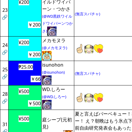
イルドワイバ
¥200
ーン・つかさ
23
(無言スパチャ)
(@WD黒鉄ワイル
🔗
ドワイバーンつか
￥200
さ)
メカモヌラ
¥200
24
(@メカモヌラ)
🔗
￥200
isunohon
₱25.00
25
(@isunohon)
(無言スパチャ)
🔗
￥66
WD.しろー
¥500
28
(@WD.しろー)
🔗
￥500
夏と言えばバーベキュー！
¥500
庭シープ(元初
ー！ え？朝晩はもう氷点
31
見)
前自由研究発表会もあった
🔗