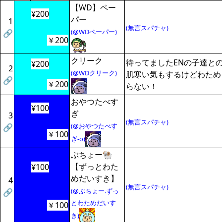
【WD】ペー
¥200
パー
1
(無言スパチャ)
(@WDペーパー)
🔗
￥200
クリーク
待ってましたENの子達との
¥200
2
(@WDクリーク)
肌寒い気もするけどわため
🔗
￥200
らない！
おやつたべす
¥100
ぎ
3
(無言スパチャ)
(@おやつたべす
🔗
￥100
ぎ-o)
ぶちょー🐏
【ずっとわた
¥100
めだいすき】
4
(無言スパチャ)
(@ぶちょー.ずっ
🔗
とわためだいす
￥100
き)