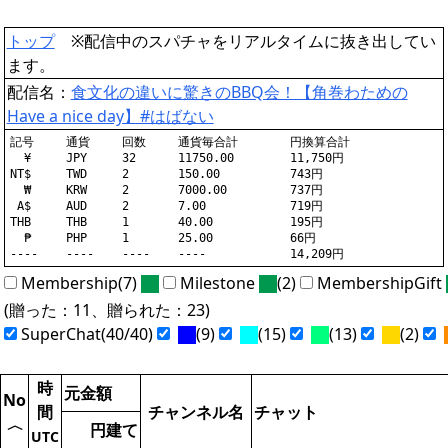
トップ
※配信中のスパチャをリアルタイムに抜き出してい
ます。
配信名：
食文化の違いに驚きのBBQ会！【角巻わための
Have a nice day】#はばない
記号	通貨	回数	通貨毎合計	円換算合計

  ¥	JPY	32	11750.00	11,750円

NT$	TWD	2	150.00		743円

  ₩	KRW	2	7000.00		737円

 A$	AUD	2	7.00		719円

THB	THB	1	40.00		195円

  ₱	PHP	1	25.00		66円

Membership(7)
Milestone
(2)
MembershipGift
(贈った：11、贈られた：23)
SuperChat(40/40)
(9)
(15)
(13)
(2)
時
元金額
No
間
チャンネル名
チャット
〈
円建て
UTC