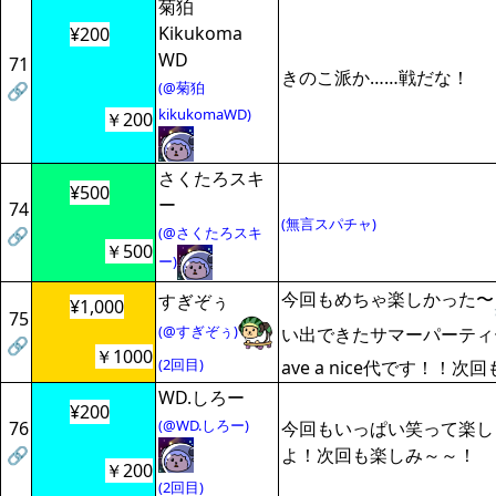
菊狛
Kikukoma
¥200
WD
71
きのこ派か……戦だな！
(@菊狛
🔗
kikukomaWD)
￥200
さくたろスキ
¥500
ー
74
(無言スパチャ)
(@さくたろスキ
🔗
￥500
ー)
今回もめちゃ楽しかった〜
すぎぞぅ
¥1,000
75
(@すぎぞぅ)
い出できたサマーパーティ
🔗
￥1000
(2回目)
ave a nice代です！！
WD.しろー
¥200
(@WD.しろー)
76
今回もいっぱい笑って楽し
🔗
よ！次回も楽しみ～～！
￥200
(2回目)