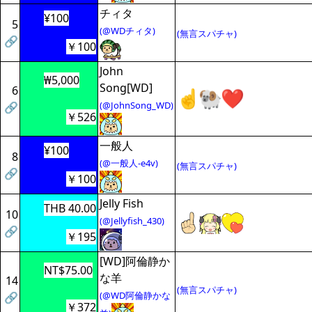
チィタ
¥100
5
(@WDチィタ)
(無言スパチャ)
🔗
￥100
John
₩5,000
Song[WD]
6
(@JohnSong_WD)
🔗
￥526
一般人
¥100
8
(@一般人-e4v)
(無言スパチャ)
🔗
￥100
Jelly Fish
THB 40.00
10
(@Jellyfish_430)
🔗
￥195
[WD]阿倫静か
NT$75.00
な羊
14
(無言スパチャ)
(@WD阿倫静かな
🔗
￥372