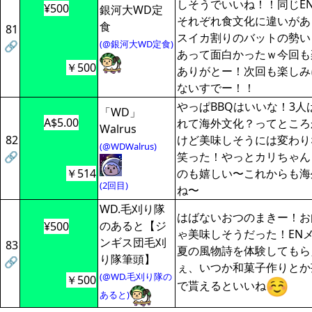
しそうでいいね！！同じE
¥500
銀河大WD定
それぞれ食文化に違いがあ
食
81
スイカ割りのバットの勢い
(@銀河大WD定食)
🔗
あって面白かったｗ今回も
￥500
ありがとー！次回も楽しみ
ないすでー！！
やっぱBBQはいいな！3人
「WD」
A$5.00
れて海外文化？ってところ
Walrus
82
けど美味しそうには変わり
(@WDWalrus)
🔗
笑った！やっとカリちゃん
￥514
のも嬉しい〜これからも海
(2回目)
ね〜
WD.毛刈り隊
はばないおつのまきー！お
のあると【ジ
¥500
ゃ美味しそうだった！EN
ンギス団毛刈
83
夏の風物詩を体験してもら
り隊筆頭】
🔗
ぇ、いつか和菓子作りとか
(@WD.毛刈り隊の
￥500
で貰えるといいね
あると)