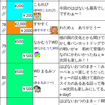
こもれび
¥200
77
今回のはばないも最高でし
(@WDこもれび)
🔗
ですわぁ〜！
￥200
すやすく
¥2,000
78
わためぇ ありがとうー
🔗
(@すやすく)
￥2000
他の国の文化とかも聞けて
¥500
なかむう7 WD
かし食パンホットドッグでベ
79
(@なかむう7_WD)
の戦いがｗ 初めて登場の
🔗
なのにかわいかったねぇｗ
￥500
次回も楽しみ！！
はばないおつのまき～！み
WD まるみソ
¥500
ーベキュー楽しそうだった
ー
80
キューの話も聴けて面白か
(@まるみソー)
🔗
スイカのあるある話って海
￥500
～w次回も楽しみにしてるよ～！
e day!!
はばないおつのまき～！B