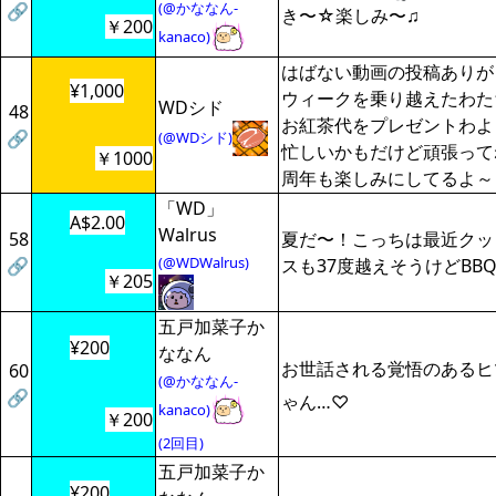
(@かななん-
🔗
き〜☆楽しみ〜♫
￥200
kanaco)
はばない動画の投稿ありが
¥1,000
ウィークを乗り越えたわた
WDシド
48
お紅茶代をプレゼントわよ
🔗
(@WDシド)
忙しいかもだけど頑張って
￥1000
周年も楽しみにしてるよ～
「WD」
A$2.00
Walrus
58
夏だ〜！こっちは最近クッ
(@WDWalrus)
🔗
スも37度越えそうけどBB
￥205
五戸加菜子か
¥200
ななん
お世話される覚悟のあるヒ
60
(@かななん-
🔗
ゃん…♡
kanaco)
￥200
(2回目)
五戸加菜子か
¥200