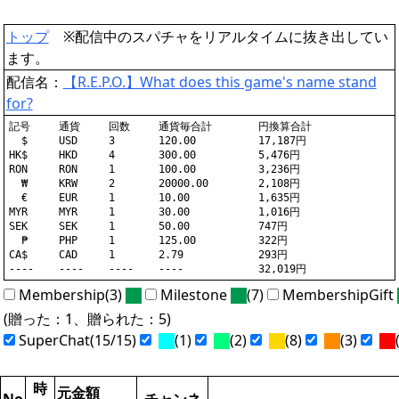
トップ
※配信中のスパチャをリアルタイムに抜き出してい
ます。
配信名：
【R.E.P.O.】What does this game's name stand
for?
記号	通貨	回数	通貨毎合計	円換算合計

  $	USD	3	120.00		17,187円

HK$	HKD	4	300.00		5,476円

RON	RON	1	100.00		3,236円

  ₩	KRW	2	20000.00	2,108円

  €	EUR	1	10.00		1,635円

MYR	MYR	1	30.00		1,016円

SEK	SEK	1	50.00		747円

  ₱	PHP	1	125.00		322円

CA$	CAD	1	2.79		293円

Membership(3)
Milestone
(7)
MembershipGift
(贈った：1、贈られた：5)
SuperChat(15/15)
(1)
(2)
(8)
(3)
(
時
元金額