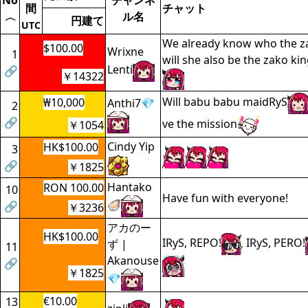
No
チャンネ
間
チャット
ル名
〈
円建て
UTC
We already know who the za
$100.00
Wrixne
1
will she also be the zako ki
Lenti
🔗
￥14322
Will babu babu maidRyS
₩10,000
Anthi7💎
2
🔗
ve the mission
￥1054
Cindy Yip
HK$100.00
3
🔗
￥1825
Hantako
RON 100.00
10
Have fun with everyone!
🦪
🔗
￥3236
アカのー
HK$100.00
IRyS, REPO!
IRyS, PERO!
ず |
11
Akanouse
🔗
￥1825
💎
€10.00
13