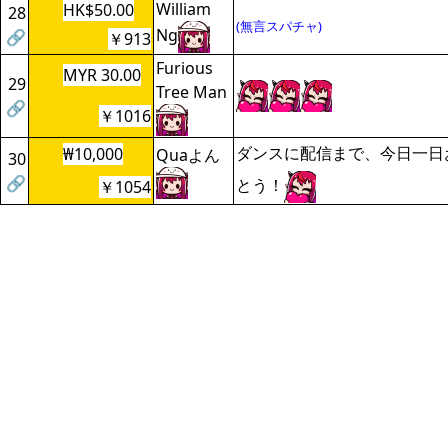
William
HK$50.00
28
(無言スパチャ)
Ng
🔗
￥913
Furious
MYR 30.00
29
Tree Man
🔗
￥1016
ダンスに配信まで、今日一日
₩10,000
Quaよん
30
🔗
とう！
￥1054