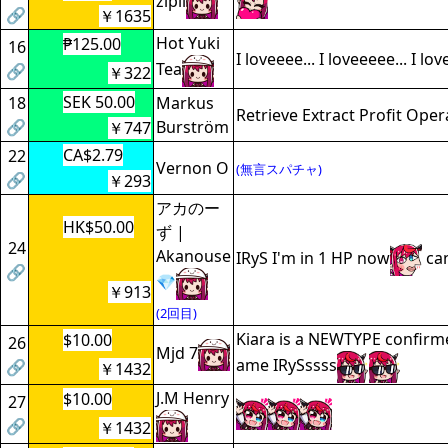
zipli
🔗
￥1635
Hot Yuki
₱125.00
16
I loveeee... I loveeeee... I love
Tea
🔗
￥322
SEK 50.00
18
Markus
Retrieve Extract Profit Oper
🔗
Burström
￥747
CA$2.79
22
Vernon O
(無言スパチャ)
🔗
￥293
アカのー
HK$50.00
ず |
24
Akanouse
IRyS I'm in 1 HP now
can
🔗
💎
￥913
(2回目)
Kiara is a NEWTYPE confirm
$10.00
26
Mjd 7
ame IRySssss
🔗
￥1432
J.M Henry
$10.00
27
🔗
￥1432