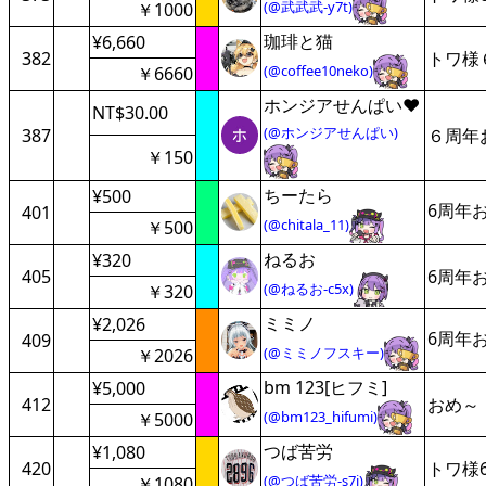
(@武武武-y7t)
￥1000
珈琲と猫
¥6,660
382
トワ様
(@coffee10neko)
￥6660
ホンジアせんぱい♥
NT$30.00
(@ホンジアせんぱい)
387
６周年
￥150
ちーたら
¥500
6周年
401
(@chitala_11)
￥500
ねるお
¥320
405
6周年
(@ねるお-c5x)
￥320
ミミノ
¥2,026
6周年
409
(@ミミノフスキー)
￥2026
bm 123[ヒフミ]
¥5,000
412
おめ～
(@bm123_hifumi)
￥5000
つば苦労
¥1,080
420
トワ様
(@つば苦労-s7j)
￥1080