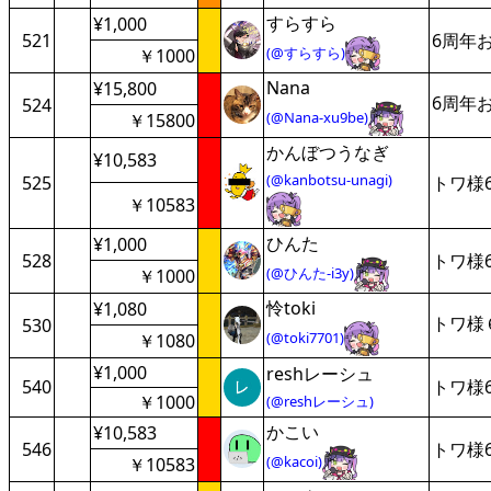
すらすら
¥1,000
521
6周年
(@すらすら)
￥1000
Nana
¥15,800
6周年
524
(@Nana-xu9be)
￥15800
かんぼつうなぎ
¥10,583
(@kanbotsu-unagi)
525
トワ様
￥10583
ひんた
¥1,000
528
トワ様
(@ひんた-i3y)
￥1000
怜toki
¥1,080
トワ様
530
(@toki7701)
￥1080
¥1,000
reshレーシュ
540
トワ様
￥1000
(@reshレーシュ)
かこい
¥10,583
546
トワ様
(@kacoi)
￥10583