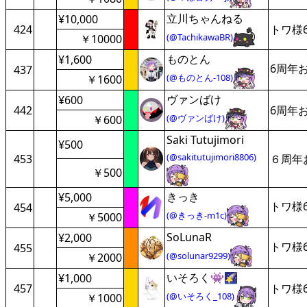
立川ちゃんねる
¥10,000
424
トワ様
(@TachikawaBR)
￥10000
ものとん
¥1,600
6周年
437
(@ものとん-108)
￥1600
ヴァンばけ
¥600
442
6周年
(@ヴァンばけ)
￥600
Saki Tutujimori
¥500
(@sakitutujimori8806)
453
６周年
￥500
きっき
¥5,000
トワ様
454
(@きっき-m1c)
￥5000
SoLunaR
¥2,000
トワ様
455
(@solunar9299)
￥2000
いそろく👾🌠
¥1,000
457
トワ様
(@いそろく_108)
￥1000