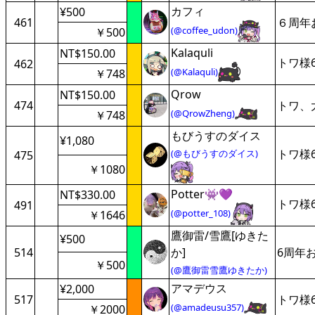
カフィ
¥500
461
６周年
(@coffee_udon)
￥500
Kalaquli
NT$150.00
トワ様
462
(@Kalaquli)
￥748
Qrow
NT$150.00
474
トワ、
(@QrowZheng)
￥748
もびうすのダイス
¥1,080
トワ様
(@もびうすのダイス)
475
￥1080
Potter👾💜
NT$330.00
トワ様
491
(@potter_108)
￥1646
鷹御雷/雪鷹[ゆきた
¥500
514
か]
6周年
￥500
(@鷹御雷雪鷹ゆきたか)
アマデウス
¥2,000
517
トワ様
(@amadeusu357)
￥2000