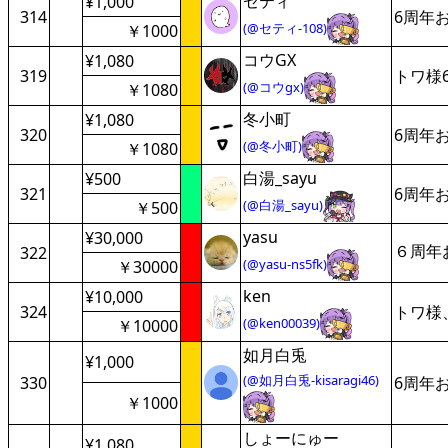
セティ
¥1,000
314
6周年
(@セティ-108)
￥1000
コウGX
¥1,080
319
トワ様
(@コウgx)
￥1080
冬小町
¥1,080
320
6周年
(@冬小町)
￥1080
白湯_sayu
¥500
321
6周年
(@白湯_sayu)
￥500
yasu
¥30,000
６周年
322
(@yasu-ns5fk)
￥30000
ken
¥10,000
324
トワ様
(@ken00039)
￥10000
如月白兎
¥1,000
(@如月白兎-kisaragi46)
330
6周年
￥1000
しょーにゅー
¥1,080