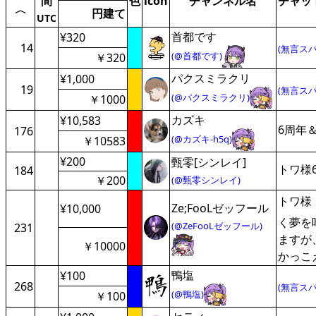
間
色
icon
チャンネル名
チャッ
〈
円建て
UTC
首都です
¥320
14
(無言スパ
(@首都です)
￥320
パクスミラクリ
¥1,000
19
(無言スパ
(@パクスミラクリ)
￥1000
カズキ
¥10,583
6周年
176
(@カズキ-h5q)
￥10583
¥200
甄零[シンレイ]
トワ様
184
￥200
(@甄零シンレイ)
トワ様
Ze;FooLゼッフール
¥10,000
く夢を
(@ZeFooLゼッフール)
231
ますが
￥10000
かっこえ
鴨塩
¥100
268
(無言スパ
(@鴨塩)
￥100