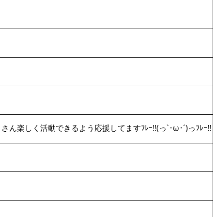
ん楽しく活動できるよう応援してますﾌﾚｰ!!(っ`･ω･´)っﾌﾚｰ!!