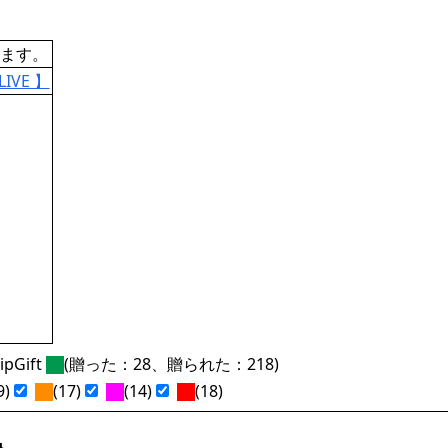
ます。
LIVE 】
pGift
(贈った：28、贈られた：218)
9)
(17)
(14)
(18)