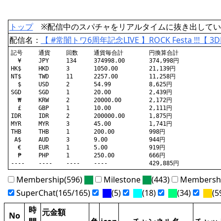
トップ
※配信中のスパチャをリアルタイムに抜き出してい
配信名：
【 #常闇トワ6周年記念LIVE 】ROCK Festa !!!【 3D
記号	通貨	回数	通貨毎合計	円換算合計

  ¥	JPY	134	374998.00	374,998円

HK$	HKD	3	1050.00		21,139円

NT$	TWD	11	2257.00		11,258円

  $	USD	2	54.99		8,625円

SGD	SGD	1	20.00		2,439円

  ₩	KRW	2	20000.00	2,172円

  £	GBP	1	10.00		2,111円

IDR	IDR	2	200000.00	1,875円

MYR	MYR	3	45.00		1,741円

THB	THB	1	200.00		998円

 A$	AUD	3	9.00		944円

  €	EUR	1	5.00		919円

  ₱	PHP	1	250.00		666円

Membership(596)
Milestone
(443)
Membershi
SuperChat(165/165)
(5)
(18)
(34)
(5
時
元金額
No