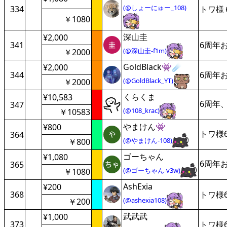
(@しょーにゅー_108)
334
トワ様
￥1080
深山圭
¥2,000
341
6周年
(@深山圭-f1m)
￥2000
GoldBlack👾☄️
¥2,000
344
6周年
(@GoldBlack_YT)
￥2000
くらくま
¥10,583
6周年
347
(@108_krac)
￥10583
やまけん👾
¥800
トワ様
364
(@やまけん-108)
￥800
ゴーちゃん
¥1,080
6周年
365
(@ゴーちゃん-v3w)
￥1080
AshExia
¥200
368
トワ様
(@ashexia108)
￥200
武武武
¥1,000
373
トワ様