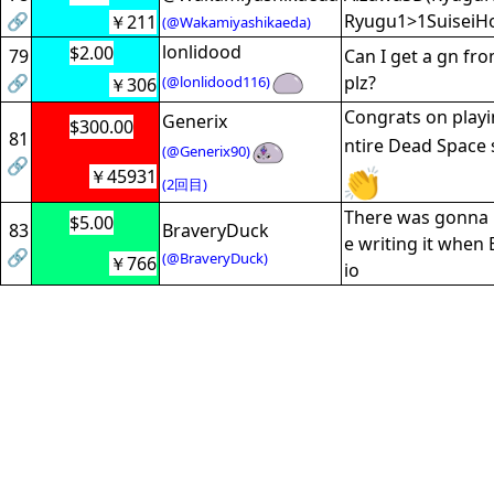
🔗
Ryugu1>1SuiseiHo
￥211
(@Wakamiyashikaeda)
lonlidood
$2.00
79
Can I get a gn fr
🔗
plz?
(@lonlidood116)
￥306
Congrats on playi
Generix
$300.00
81
ntire Dead Space 
(@Generix90)
🔗
￥45931
(2回目)
There was gonna b
$5.00
83
BraveryDuck
e writing it when 
🔗
(@BraveryDuck)
￥766
io