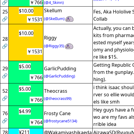
🔗
￥766
(@4_Skinn)
Skellum
$10.00
25
Fes, Aka Hololive
🔗
Collab
(@SkeIIum)
￥1531
Actually, you can 
$10.00
kits from pharmaci
Riggy
28
ested myself year
🔗
(@Riggy35)
omy and physiolog
￥1531
re like $15.
Getting Republic
$5.00
29
GarlicPudding
from the gunplay. 
🔗
(@GarlicPudding)
￥766
hing).
i think isaac shou
$5.00
52
Theocrass
rver so ellie woul
🔗
(@theocrass99)
￥766
els like smh
Hey guys have a f
$4.99
76
Frosty Cane
wo are my favs also
🔗
(@frostycane5134)
￥764
rrible idea
¥211
78
@Wakamiyashikaeda
AizawaSD(RyuguNi