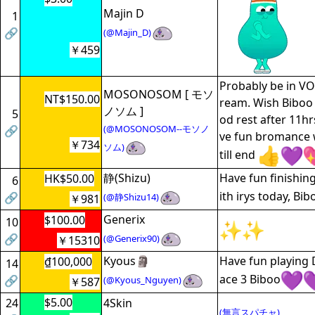
Majin D
1
🔗
(@Majin_D)
￥459
Probably be in VO
MOSONOSOM [ モソ
NT$150.00
ream. Wish Biboo
ノソム ]
5
od rest after 11hr
(@MOSONOSOM--モソノ
🔗
ve fun bromance w
￥734
ソム)
till end
静(Shizu)
Have fun finishin
HK$50.00
6
ith irys today, Bib
🔗
(@静Shizu14)
￥981
Generix
$100.00
10
🔗
(@Generix90)
￥15310
Kyous🗿
Have fun playing 
₫100,000
14
ace 3 Biboo
🔗
(@Kyous_Nguyen)
￥587
$5.00
24
4Skin
(無言スパチャ)