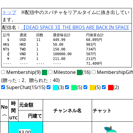
トップ
※配信中のスパチャをリアルタイムに抜き出してい
ます。
配信名：
【DEAD SPACE 3】THE BROS ARE BACK IN SPACE
記号	通貨	回数	通貨毎合計	円換算合計

  $	USD	11	449.99		68,895円

HK$	HKD	1	50.00		981円

NT$	TWD	1	150.00		734円

  ₫	VND	1	100000.00	587円

  ¥	JPY	1	211.00		211円

Membership(9)
Milestone
(16)
MembershipGif
(贈った：2、贈られた：40)
SuperChat(15/15)
(3)
(5)
(5)
(2)
時
元金額
No
間
チャンネル名
チャット
〈
円建て
UTC
$3.00