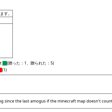
ます。
ft
(贈った：1、贈られた：5)
(1)
ng since the last amogus if the minecraft map doesn't count 