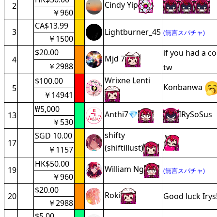
Cindy Yip
2
￥960
CA$13.99
3
Lightburner_45
(無言スパチャ)
￥1500
$20.00
if you had a co
Mjd 7
4
￥2988
tw
Wrixne Lenti
$100.00
Konbanwa
5
￥14941
₩5,000
Anthi7💎
IRySoSus
13
￥530
shifty
SGD 10.00
17
(shiftillust)
￥1157
HK$50.00
William Ng
19
(無言スパチャ)
￥960
$20.00
Roki
20
Good luck Irys!
￥2988
$5.00