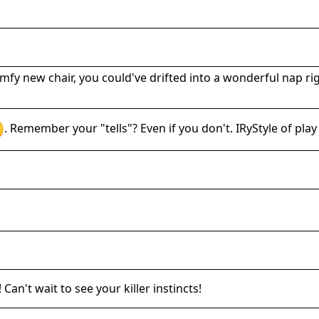
mfy new chair, you could've drifted into a wonderful nap rig
. Remember your "tells"? Even if you don't. IRyStyle of pla
 Can't wait to see your killer instincts!