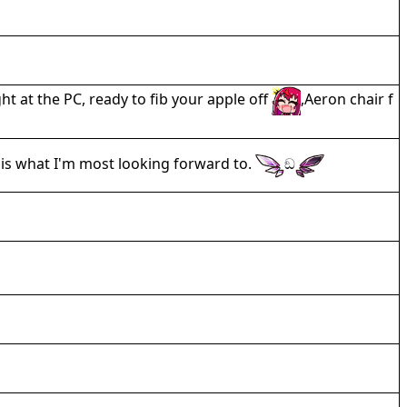
ht at the PC, ready to fib your apple off
,Aeron chair f
y is what I'm most looking forward to.
ඞ