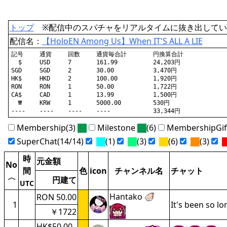
トップ
※配信中のスパチャをリアルタイムに抜き出してい
配信名：
【HoloEN Among Us】When IT'S ALL A LIE
記号	通貨	回数	通貨毎合計	円換算合計

  $	USD	7	161.99		24,203円

SGD	SGD	2	30.00		3,470円

HK$	HKD	2	100.00		1,920円

RON	RON	1	50.00		1,722円

CA$	CAD	1	13.99		1,500円

  ₩	KRW	1	5000.00		530円

Membership(3)
Milestone
(6)
MembershipGi
SuperChat(14/14)
(1)
(3)
(6)
(3)
時
元金額
No
間
色
icon
チャンネル名
チャット
〈
円建て
UTC
Hantako 🦪
RON 50.00
1
It's been so lo
￥1722
HK$50.00