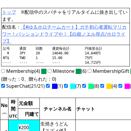
トップ
※配信中のスパチャをリアルタイムに抜き出してい
ます。
配信名：
【#ゆるホロチームカート】ガチ初心者運転マリカ
ワー！パッションドライブや！【白銀ノエル視点/ホロライ
ブ】
記号	通貨	回数	通貨毎合計	円換算合計

  ¥	JPY	20	14640.00	14,640円

NT$	TWD	1	15.00		75円

Membership(4)
Milestone
(6)
MembershipGift
(贈った：0、贈られた：0)
SuperChat(21/21)
(1)
(7)
(8)
(4)
(
時
元金額
No
間
チャンネル名
チャット
〈
円建て
UTC
生焼きうどん
¥200
【スズメ係】