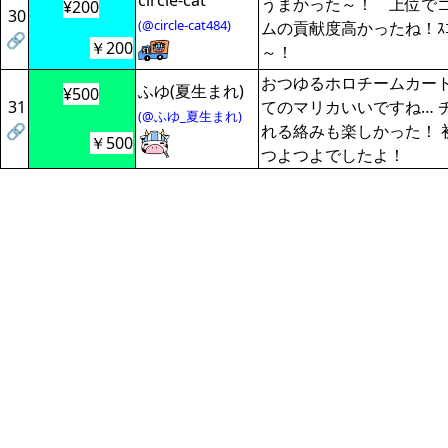
circle-cat
うまかった～！ 上位で
¥200
30
(@circle-cat484)
ムの貢献度高かったね！ｽｺ
🔗
￥200
～！
おつゆるホロチームカー
ふゆ(夏生まれ)
¥500
31
てのマリカいいですね… 
(@ふゆ_夏生まれ)
🔗
れる絡みも楽しかった！ 
￥500
つよつよでしたよ！