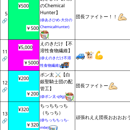
のChemical
¥500
Hunter】
5
団長ファイトー！！
(@あさひめ-大分の
🔗
ChemicalHunter)
￥500
えのきだけ【不
¥5,000
溶性食物繊維】
11
(@えのきだけ不溶
🔗
￥5000
性食物繊維)
ポン太 ⚔【白
¥200
銀聖騎士団の配
12
団長ファイトー
管工】
🔗
￥200
(@ポン太-q9g)
ちっちちっち
¥320
（ちっち）
13
頑張れええ団長おおおお
(@ちっちちっち-
🔗
￥320
m6e)