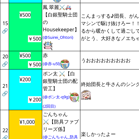
鳳 翠麗⚔️🚑
【白銀聖騎士団
¥500
こんまっする♪団長、が
の
15
マシンで駆け抜けろー！
Housekeeper】
🔗
るから暖かくして過ごし
(@Suirei_Ohtori)
がとう、大好きなノエち
￥500
赤
¥500
20
うおおおおおおおおお
🔗
(@赤-u5l)
￥500
ポン太 ⚔【白
¥200
銀聖騎士団の配
終始団長と牛さんのシン
21
管工】
🔗
(@ポン太-q9g)
￥200
(2回目)
ごんちゃん
⚔️【防具ファブ
¥1,000
リーズ係】
22
楽しかったよー
(@ごんちゃん_防具
🔗