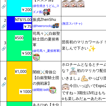
1
(@生焼きうどん_ス
🔗
￥200
ズメ係)
振戍ZhenShu
NT$15.00
2
(無言スパチャ)
🔗
(@heerorock)
￥75
司馬々⚔️白銀聖
¥500
騎士団の夏侯将
団長初のマリカワールド
3
軍
楽しんで下さい
🔗
(@司馬々_夏侯将軍)
￥500
ホロチームとなるとチー
な？
初のマリカワ配
¥1,000
闇樹⚔骨抜公
【白銀聖騎士団
いきましょ
やっぱり
4
の挑戦家】
🔗
今日いっぱいでExp
(@闇樹-b6f)
￥1000
ですね～3期生LIVEはも
oも楽しみだぁーあたれ
あさひめ【大分