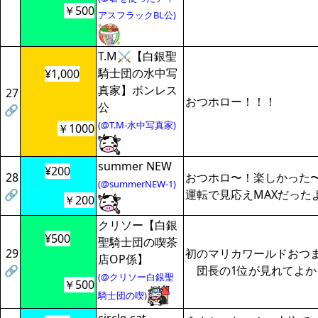
￥500
アスフラックBL公)
T.M⚔️【白銀聖
騎士団の水中写
¥1,000
真家】ボンレス
27
おつホロー！！！
公
🔗
(@T.M-水中写真家)
￥1000
summer NEW
¥200
28
おつホロ〜！楽しかった
(@summerNEW-1)
🔗
運転で見応えMAXだった
￥200
クリソー【白銀
¥500
聖騎士団の喫茶
29
初のマリカワールドおつ
店OP係】
🔗
団長の1位が見れてよか
(@クリソー白銀聖
￥500
騎士団の喫)