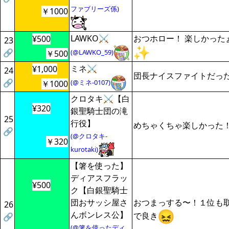
ファブリーズ係)
￥1000
LAWKO⚔️
おつホロー！ 楽しかった
¥500
23
🔗
(@LAWKO_59)
￥500
ミネ⚔
¥1,000
24
団長ナイスファイトだっ
🔗
(@ミネ-0107)
￥1000
クロタキ⚔️【白
¥320
銀聖騎士団の滝
25
行役】
めちゃくちゃ楽しかった
🔗
(@クロタキ-
￥320
kurotaki)
【箸を使った】
ディアスフラッ
¥500
ク【白銀聖騎士
団おサッシ屋さ
おつまっする〜！１位も
26
んボンレス公】
で良き
🔗
(@箸を使ったディ