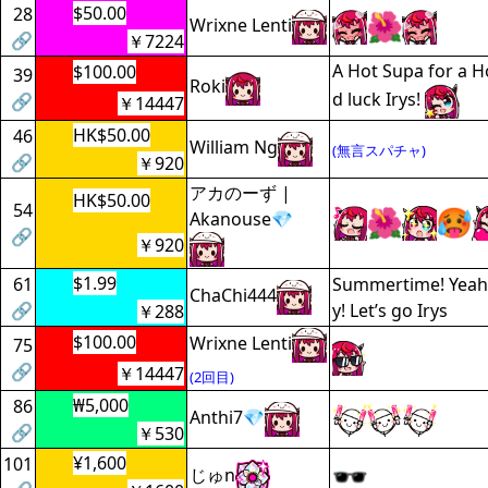
$50.00
28
Wrixne Lenti
🔗
￥7224
A Hot Supa for a 
$100.00
39
Roki
d luck Irys!
🔗
￥14447
HK$50.00
46
William Ng
(無言スパチャ)
🔗
￥920
アカのーず |
HK$50.00
54
Akanouse💎
🔗
￥920
$1.99
61
Summertime! Yeah, 
ChaChi444
🔗
y! Let’s go Irys
￥288
$100.00
Wrixne Lenti
75
🔗
￥14447
(2回目)
₩5,000
86
Anthi7💎
🔗
￥530
¥1,600
101
じゅn