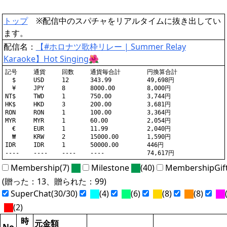
トップ
※配信中のスパチャをリアルタイムに抜き出してい
ます。
配信名：
【#ホロナツ歌枠リレー | Summer Relay
Karaoke】Hot Singing🌺
記号	通貨	回数	通貨毎合計	円換算合計

  $	USD	12	343.99		49,698円

  ¥	JPY	8	8000.00		8,000円

NT$	TWD	1	750.00		3,744円

HK$	HKD	3	200.00		3,681円

RON	RON	1	100.00		3,364円

MYR	MYR	1	60.00		2,054円

  €	EUR	1	11.99		2,040円

  ₩	KRW	2	15000.00	1,590円

IDR	IDR	1	50000.00	446円

Membership(7)
Milestone
(40)
MembershipGif
(贈った：13、贈られた：99)
SuperChat(30/30)
(4)
(6)
(8)
(8)
(
(2)
時
元金額