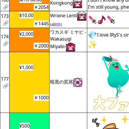
160
I don't know any o
Kongkong
🔗
I'm still young, ph
￥2054
$10.00
Wrixne Lenti
173
🔗
￥1445
(4回目)
ワカスギ ミヤビ -
¥2,000
I love IRyS's s
174
Wakasugi
🔗
￥2000
Miyabi-
¥1,000
177
暗黒の尻尾
🔗
￥1000
¥500