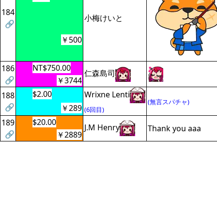
184
小梅けいと
🔗
￥500
NT$750.00
186
仁森島司
🔗
￥3744
$2.00
Wrixne Lenti
188
(無言スパチャ)
🔗
￥289
(6回目)
$20.00
189
J.M Henry
Thank you aaa
🔗
￥2889