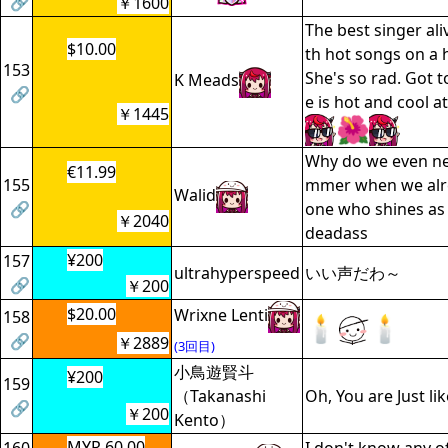
🔗
￥1600
The best singer ali
$10.00
th hot songs on a
153
She's so rad. Got t
K Meads
🔗
e is hot and cool a
￥1445
Why do we even ne
€11.99
155
mmer when we alr
Walid
🔗
one who shines as
￥2040
deadass
¥200
157
ultrahyperspeed
いい声だわ～
🔗
￥200
$20.00
Wrixne Lenti
158
🔗
￥2889
(3回目)
小鳥遊賢斗
¥200
159
（Takanashi
Oh, You are Just lik
🔗
￥200
Kento）
MYR 60.00