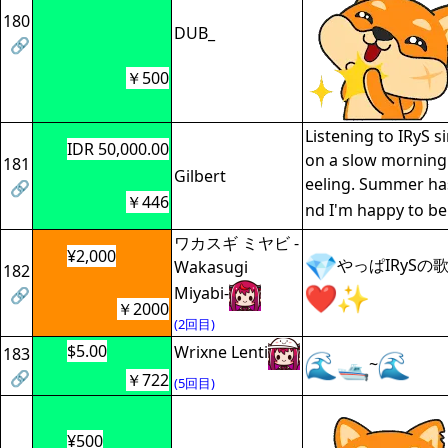
180
DUB_
🔗
￥500
Listening to IRyS s
IDR 50,000.00
on a slow morning 
181
Gilbert
eeling. Summer has
🔗
￥446
nd I'm happy to b
ワカスギ ミヤビ -
¥2,000
やっぱIRyS
Wakasugi
182
Miyabi-
🔗
￥2000
(2回目)
$5.00
Wrixne Lenti
183
~
🔗
￥722
(5回目)
¥500