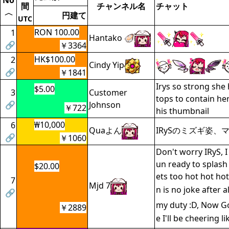
No
間
チャンネル名
チャット
〈
円建て
UTC
RON 100.00
1
Hantako 🦪
🔗
￥3364
HK$100.00
2
Cindy Yip
🔗
￥1841
Irys so strong she
$5.00
3
Customer
tops to contain her
🔗
Johnson
￥722
his thumbnail
₩10,000
6
Quaよん
IRySのミズギ姿、
🔗
￥1060
Don't worry IRyS, 
un ready to splash 
$20.00
ets too hot hot hot
7
Mjd 7
n is no joke after al
🔗
my duty :D, Now G
￥2889
e I'll be cheering li