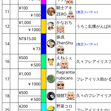
騎士アキ
¥100
11
(無言スパチャ)
ZERO
￥100
かなおち
¥1,000
12
うろこ乱獲がんば
￥1000
振戍
NT$15.00
ZhenShu
14
(無言スパチャ)
￥73
えねふぇ
¥500
16
久々フレアイリス
あ
￥500
flagrantia
¥1,000
rubicans
17
フレアイリス助か
￥1000
¥500
猫髭T
久々のフレアイリ
18
￥500
野菜コロ
¥200
25
フレアイリスたの