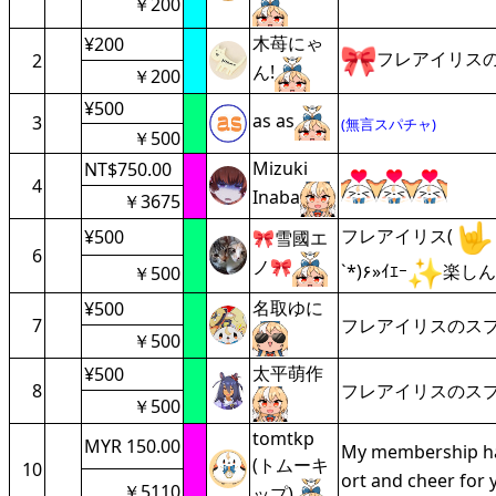
￥200
木苺にゃ
¥200
フレアイリスの
2
ん!
￥200
¥500
as as
3
(無言スパチャ)
￥500
Mizuki
NT$750.00
4
Inaba
￥3675
フレアイリス(
¥500
🎀雪國エ
6
ノ🎀
`*)۶»ｲｴｰ
楽しん
￥500
名取ゆに
¥500
7
フレアイリスのス
￥500
太平萌作
¥500
8
フレアイリスのス
￥500
tomtkp
MYR 150.00
My membership has 
(トムーキ
10
ort and cheer for
￥5110
ップ)