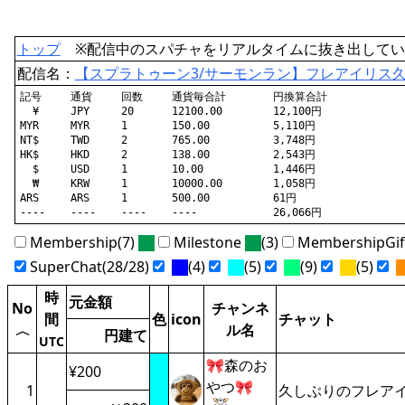
トップ
※配信中のスパチャをリアルタイムに抜き出してい
配信名：
【スプラトゥーン3/サーモンラン】フレアイリス
記号	通貨	回数	通貨毎合計	円換算合計

  ¥	JPY	20	12100.00	12,100円

MYR	MYR	1	150.00		5,110円

NT$	TWD	2	765.00		3,748円

HK$	HKD	2	138.00		2,543円

  $	USD	1	10.00		1,446円

  ₩	KRW	1	10000.00	1,058円

ARS	ARS	1	500.00		61円

Membership(7)
Milestone
(3)
MembershipGi
SuperChat(28/28)
(4)
(5)
(9)
(5)
時
元金額
No
チャンネ
間
色
icon
チャット
ル名
〈
円建て
UTC
🎀森のお
¥200
やつ🎀
1
久しぶりのフレア