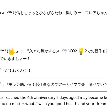
スプラ配信もちょっとひさびさだね！楽しみー！フレアちゃん大好
°꒳​° )
ふぅー!!久々な気がするスプラᔦꙬᔨ
2での新作も発
でいきましょー！
プラだ！わくわく！
プラサモラン助かる！お仕事なのでアーカイブで楽しませてい
reached the 4th anniversary 2 days ago. I may become less
 you no matter what. I wish you good health and your dream