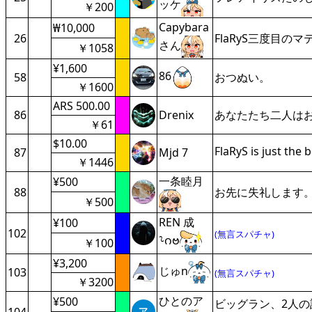
ッケ
￥200
Capybara
₩10,000
26
FlaRyS三度目
さん
￥1058
¥1,600
86
58
おつぬい。
￥1600
ARS 500.00
86
Drenix
あなたたち二人は
￥61
$10.00
FlaRyS is just the 
87
Mjd 7
￥1446
一条睦月
¥500
88
お先に失礼します
￥500
REN 成
¥100
102
(無言スパチャ)
⸊ဂဗ
￥100
¥3,200
じゅn
103
(無言スパチャ)
￥3200
ひとのア
¥500
ビッグラン、2人の