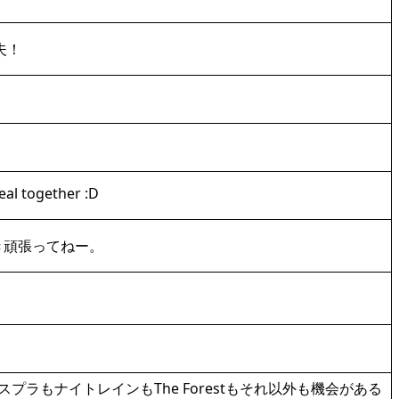
夫！
al together :D
き頑張ってねー。
ラもナイトレインもThe Forestもそれ以外も機会がある