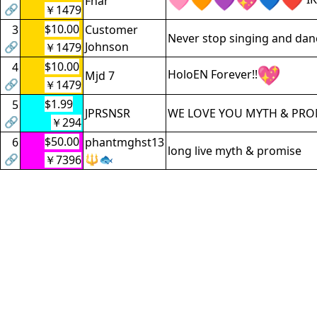
Fnar
🔗
￥1479
$10.00
3
Customer
Never stop singing and danc
🔗
Johnson
￥1479
$10.00
4
HoloEN Forever!!
Mjd 7
🔗
￥1479
$1.99
5
JPRSNSR
WE LOVE YOU MYTH & PROMI
🔗
￥294
$50.00
6
phantmghst13
long live myth & promise
🔗
🔱🐟
￥7396