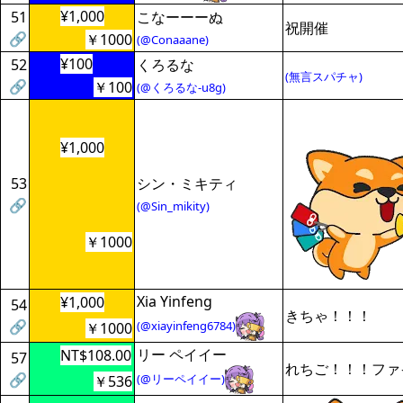
¥1,000
51
こなーーーぬ
祝開催
🔗
￥1000
(@Conaaane)
¥100
52
くろるな
(無言スパチャ)
🔗
￥100
(@くろるな-u8g)
¥1,000
53
シン・ミキティ
🔗
(@Sin_mikity)
￥1000
Xia Yinfeng
¥1,000
54
きちゃ！！！
🔗
(@xiayinfeng6784)
￥1000
リー ペイイー
NT$108.00
57
れちご！！！ファ
🔗
(@リーペイイー)
￥536