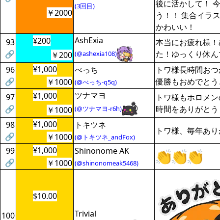
後に活かして！ 
(3回目)
￥2000
う！！ 集合イラ
かわいい！
AshExia
¥200
93
本当にお疲れ様！
🔗
た！ゆっくり休ん
(@ashexia108)
￥200
¥1,000
96
べっち
トワ様長時間おつ
🔗
優勝もおめでとう
￥1000
(@べっち-q5q)
ツナマヨ
¥1,000
97
トワ様もホロメン
🔗
時間をありがとう
(@ツナマヨ-r6h)
￥1000
¥1,000
98
トキツネ
トワ様、毎年あり
🔗
￥1000
(@トキツネ_andFox)
¥1,000
99
Shinonome AK
🔗
￥1000
(@shinonomeak5468)
$10.00
Trivial
100