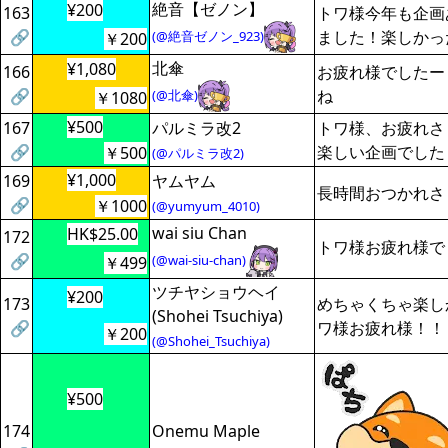
絶音【ゼノン】
¥200
163
トワ様今年も企画
🔗
ました！楽しかっ
(@絶音ゼノン_923)
￥200
北傘
¥1,080
166
お疲れ様でしたー
🔗
ね
(@北傘)
￥1080
¥500
167
パルミラ改2
トワ様、お疲れさ
🔗
楽しい企画でした
￥500
(@パルミラ改2)
¥1,000
169
ヤムヤム
長時間おつかれさ
🔗
￥1000
(@yumyum_4010)
wai siu Chan
HK$25.00
172
トワ様お疲れ様で
🔗
(@wai-siu-chan)
￥499
ツチヤショウヘイ
¥200
173
めちゃくちゃ楽し
(Shohei Tsuchiya)
🔗
ワ様お疲れ様！！
￥200
(@Shohei_Tsuchiya)
¥500
174
Onemu Maple