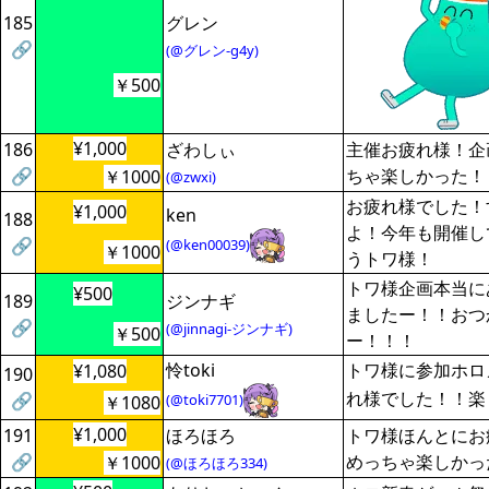
185
グレン
🔗
(@グレン-g4y)
￥500
¥1,000
186
ざわしぃ
主催お疲れ様！企
🔗
ちゃ楽しかった！
￥1000
(@zwxi)
お疲れ様でした！
¥1,000
ken
188
よ！今年も開催し
🔗
(@ken00039)
￥1000
うトワ様！
トワ様企画本当に
¥500
189
ジンナギ
ましたー！！おつ
🔗
(@jinnagi-ジンナギ)
￥500
ー！！！
怜toki
トワ様に参加ホロ
¥1,080
190
れ様でした！！楽
🔗
(@toki7701)
￥1080
¥1,000
191
ほろほろ
トワ様ほんとにお
🔗
めっちゃ楽しかっ
￥1000
(@ほろほろ334)