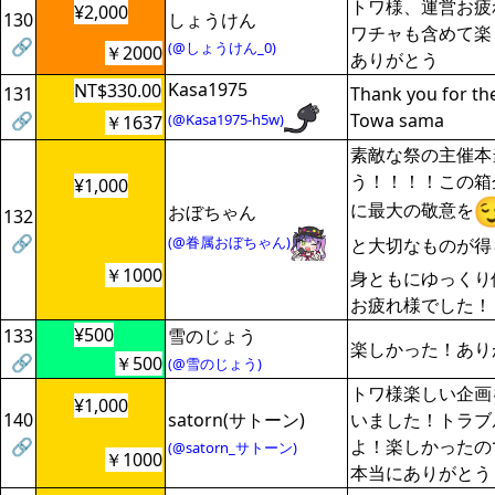
トワ様、運営お疲
¥2,000
130
しょうけん
ワチャも含めて楽
🔗
(@しょうけん_0)
￥2000
ありがとう
Kasa1975
NT$330.00
131
Thank you for th
🔗
Towa sama
(@Kasa1975-h5w)
￥1637
素敵な祭の主催本
う！！！！この箱
¥1,000
に最大の敬意を
おぼちゃん
132
🔗
(@眷属おぼちゃん)
と大切なものが得
￥1000
身ともにゆっくり
お疲れ様でした！
¥500
133
雪のじょう
楽しかった！あり
🔗
￥500
(@雪のじょう)
トワ様楽しい企画
¥1,000
140
satorn(サトーン)
いました！トラブ
🔗
よ！楽しかったの
(@satorn_サトーン)
￥1000
本当にありがとう