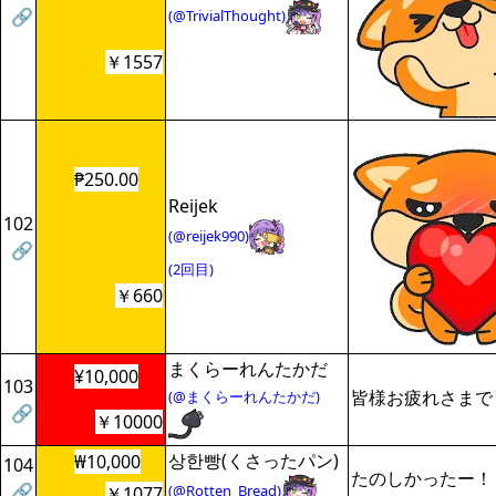
🔗
(@TrivialThought)
￥1557
₱250.00
Reijek
102
(@reijek990)
🔗
(2回目)
￥660
まくらーれんたかだ
¥10,000
103
皆様お疲れさまで
(@まくらーれんたかだ)
🔗
￥10000
상한빵(くさったパン)
₩10,000
104
たのしかったー！
🔗
(@Rotten_Bread)
￥1077