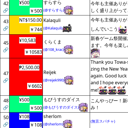
すらすら
¥500
42
今年も主催ありが
🔗
しく盛り上がって
(@すらすら)
￥500
今年も主催ありが
NT$150.00
Kalaquli
43
🔗
(@Kalaquli)
しんでいこう
￥744
新春ゲーム祭開催
¥10,583
くらくま
45
ます。今年も楽し
🔗
(@108_krac)
￥10583
Thank you Towa-
₱2,500.00
zing the New Yea
Reijek
47
again. Good luck 
🔗
(@reijek990)
and I hope every
￥6602
me!
もびうすのダイス
¥500
48
こんやっぴー！新
🔗
み！
(@もびうすのダイス)
￥500
sherlom
¥108
50
(無言スパチャ)
🔗
(@sherlom)
￥108