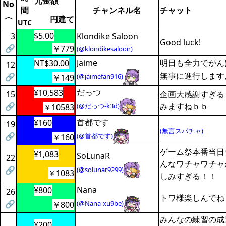
元金額
No
間
チャンネル名
チャット
〈
円建て
UTC
$5.00
3
Klondike Saloon
Good luck!
🔗
￥779
(@klondikesaloon)
Jaime
明日も全力でがん
NT$30.00
12
無事に進行します
🔗
(@jaimefan916)
￥149
だっつ
¥10,583
15
企画大感謝すぎる
🔗
みますねｂｂ
(@だっつ-k3d)
￥10583
首都です
¥160
19
(無言スパチャ)
🔗
(@首都です)
￥160
ゲーム祭本番当日
¥1,083
SoLunaR
22
んなワチャワチャ
🔗
(@solunar9299)
￥1083
しみすぎる！！
Nana
¥800
26
トワ様楽しんでね
🔗
(@Nana-xu9be)
￥800
みんなの練習の成
¥200