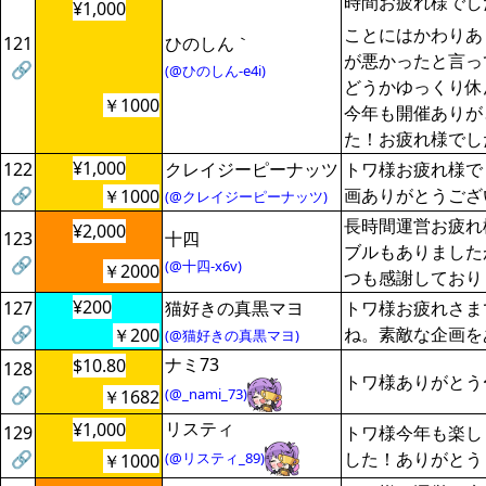
時間お疲れ様でし
¥1,000
ことにはかわりあ
121
ひのしん｀
が悪かったと言っ
🔗
(@ひのしん-e4i)
どうかゆっくり休
￥1000
今年も開催ありが
た！お疲れ様でし
¥1,000
122
クレイジーピーナッツ
トワ様お疲れ様で
🔗
画ありがとうござ
￥1000
(@クレイジーピーナッツ)
長時間運営お疲れ
¥2,000
123
十四
ブルもありました
🔗
(@十四-x6v)
￥2000
つも感謝しており
¥200
127
猫好きの真黒マヨ
トワ様お疲れさま
🔗
ね。素敵な企画を
￥200
(@猫好きの真黒マヨ)
ナミ73
$10.80
128
トワ様ありがとう
🔗
(@_nami_73)
￥1682
リスティ
¥1,000
129
トワ様今年も楽し
🔗
した！ありがとう
(@リスティ_89)
￥1000