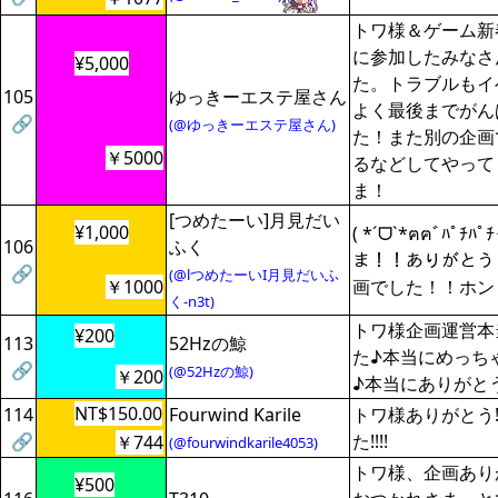
トワ様＆ゲーム新
に参加したみなさ
¥5,000
た。トラブルもイ
105
ゆっきーエステ屋さん
よく最後までがん
🔗
(@ゆっきーエステ屋さん)
た！また別の企画
￥5000
るなどしてやって
ま！
[つめたーい]月見だい
¥1,000
( *ˊᗜ`*ฅฅﾞﾊﾟﾁ
106
ふく
ま！！ありがとう
🔗
(@lつめたーいI月見だいふ
￥1000
画でした！！ホン
く-n3t)
トワ様企画運営本
¥200
113
52Hzの鯨
た♪本当にめっち
🔗
(@52Hzの鯨)
￥200
♪本当にありがと
NT$150.00
114
Fourwind Karile
トワ様ありがとう
🔗
た!!!!
￥744
(@fourwindkarile4053)
トワ様、企画あり
¥500