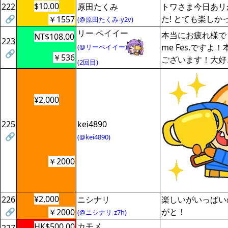
$10.00
222
原田たくみ
トワさま今日あリ
🔗
た! とても楽しかっ
￥1557
(@原田たくみ-y2v)
リー ペイイー
本当にお疲れ様で
NT$108.00
223
me Fes.ですよ
(@リーペイイー)
🔗
￥536
ございます！大好
(2回目)
¥2,000
225
kei4890
🔗
(@kei4890)
￥2000
¥2,000
226
ニシナリ
楽しいがいっぱい
🔗
がと！
￥2000
(@ニシナリ-z7h)
カモメ
HK$500.00