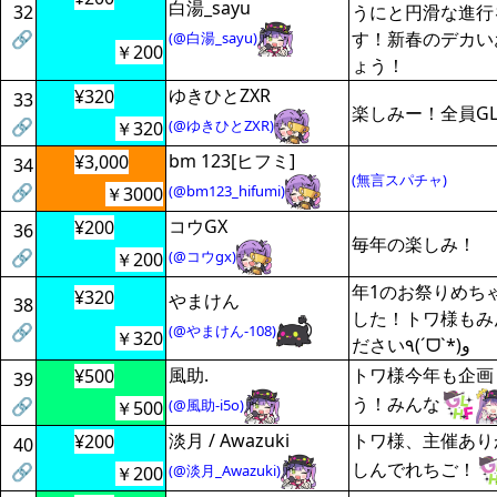
白湯_sayu
32
うにと円滑な進行
🔗
す！新春のデカい
(@白湯_sayu)
￥200
ょう！
ゆきひとZXR
¥320
33
楽しみー！全員GL
🔗
(@ゆきひとZXR)
￥320
bm 123[ヒフミ]
¥3,000
34
(無言スパチャ)
🔗
(@bm123_hifumi)
￥3000
コウGX
¥200
36
毎年の楽しみ！
🔗
(@コウgx)
￥200
年1のお祭りめち
¥320
やまけん
38
した！トワ様もみ
🔗
(@やまけん-108)
￥320
ださい٩(ˊᗜˋ*)و
風助.
トワ様今年も企画
¥500
39
う！みんな
🔗
(@風助-i5o)
￥500
淡月 / Awazuki
トワ様、主催あり
¥200
40
しんでれちご！
🔗
(@淡月_Awazuki)
￥200