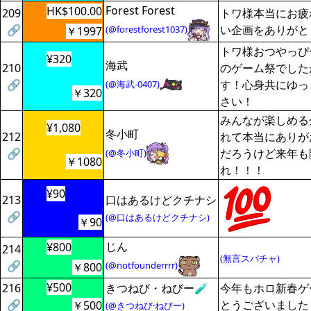
Forest Forest
HK$100.00
209
トワ様本当にお疲
🔗
い企画をありがと
(@forestforest1037)
￥1997
トワ様おつやっぴ
¥320
海武
210
のゲーム祭でした
🔗
す！心身共にゆっ
(@海武-0407)
￥320
さい！
みんなが楽しめる
¥1,080
冬小町
212
れて本当にありが
🔗
だろうけど来年も
(@冬小町)
￥1080
れ！！！
¥90
213
口はあるけどクチナシ
🔗
(@口はあるけどクチナシ)
￥90
じん
¥800
214
(無言スパチャ)
🔗
(@notfounderrrr)
￥800
¥500
216
きつねび・ねびー🧪
今年もホロ新春ゲ
🔗
とうございました
￥500
(@きつねび·ねびー)