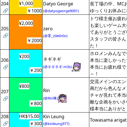
¥1,000
204
Datyo George
長丁場の中、MC
🔗
ゆっくりお休みに
￥1000
(@datyogeorge9091)
トワ様主催お疲れ
¥2,000
も楽しいゲーム大
205
zero
てありがとうござ
🔗
(@零_z0e0r0o)
スタッフの皆さん
￥2000
た！
ホロメンみんなで
¥200
ネギネギ
206
本当に楽しかった
🔗
本当にお疲れ様で
(@ネギネギ-m3s)
￥200
～！
交流メインのエン
¥800
画だから色んなメ
Rin
207
チャが見れて本当
🔗
(@Rin琳)
敵な企画をかいさ
￥800
様本当にありがと
HK$15.00
208
Kin Leung
Towasama arigat
🔗
￥300
(@kinleung977)