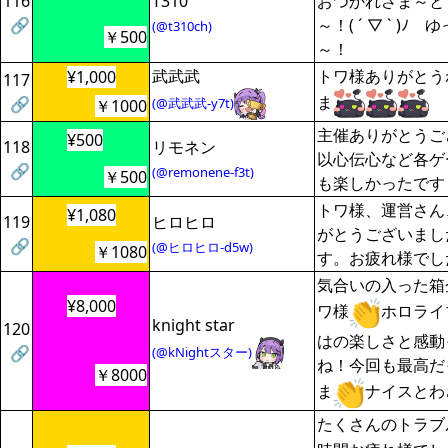
116
T310
おつかれさま～と
🔗
～！( ´ ▽ ` )
(@t310ch)
￥500
～！
武武武
トワ様ありがとう
¥1,000
117
ま
🔗
(@武武武-y7t)
￥1000
主催ありがとうご
¥500
118
リモネン
以心伝心など各ゲ
🔗
(@remonene-f3t)
￥500
も楽しかったです
トワ様、運営さん
¥1,080
119
ヒロヒロ
がとうございまし
🔗
(@ヒロヒロ-d5w)
￥1080
す。お疲れ様でし
気合いの入った箱
¥8,000
ワ様
ホロライ
knight star
120
はの楽しさと感動
🔗
(@kNightスター)
ね！今回も最高だ
￥8000
ま
ナイスとわ
たくさんのトラブ