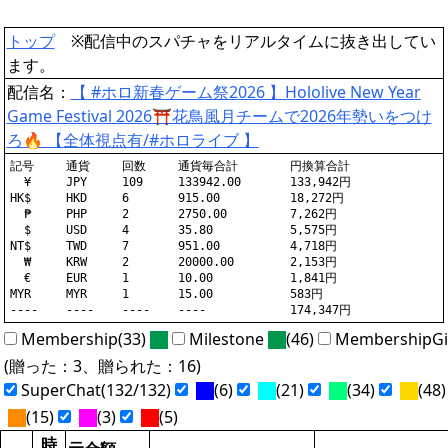
トップ
※配信中のスパチャをリアルタイムに抜き出してい
ます。
配信名：
【 #ホロ新春ゲーム祭2026 】Hololive New Year
Game Festival 2026⛩️花鳥風月チームで2026年勢いをつけ
ろ🔥 【全体視点有/#ホロライブ 】
記号	通貨	回数	通貨毎合計	円換算合計

  ¥	JPY	109	133942.00	133,942円

HK$	HKD	6	915.00		18,272円

  ₱	PHP	2	2750.00		7,262円

  $	USD	4	35.80		5,575円

NT$	TWD	7	951.00		4,718円

  ₩	KRW	2	20000.00	2,153円

  €	EUR	1	10.00		1,841円

MYR	MYR	1	15.00		583円

Membership(33)
Milestone
(46)
MembershipGi
(贈った：3、贈られた：16)
SuperChat(132/132)
(6)
(21)
(34)
(48)
(15)
(3)
(5)
時