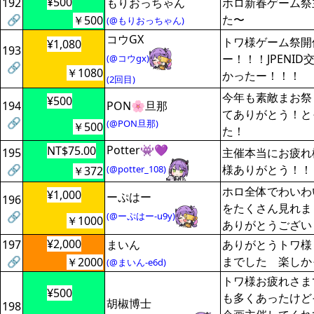
¥500
192
もりおっちゃん
ホロ新春ゲーム祭
🔗
た〜
￥500
(@もりおっちゃん)
コウGX
トワ様ゲーム祭開
¥1,080
193
ー！！！JPENI
(@コウgx)
🔗
￥1080
かったー！！！
(2回目)
今年も素敵まお祭
¥500
194
PON🌸旦那
てありがとう！と
🔗
(@PON旦那)
￥500
た！
Potter👾💜
NT$75.00
195
主催本当にお疲れ
🔗
様ありがとう！！
(@potter_108)
￥372
ホロ全体でわいわ
¥1,000
ーぷはー
196
をたくさん見れま
🔗
(@ーぷはー-u9y)
￥1000
ありがとうござい
¥2,000
197
まいん
ありがとうトワ様
🔗
までした 楽しか
￥2000
(@まいん-e6d)
トワ様お疲れさま
¥500
も多くあったけど
胡椒博士
198