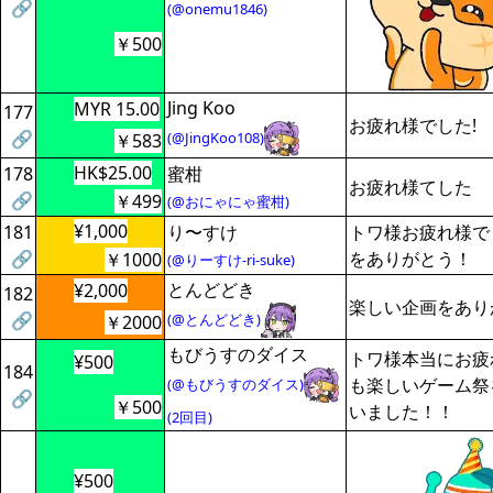
🔗
(@onemu1846)
￥500
Jing Koo
MYR 15.00
177
お疲れ様でした!
🔗
(@JingKoo108)
￥583
HK$25.00
178
蜜柑
お疲れ様てした
🔗
￥499
(@おにゃにゃ蜜柑)
¥1,000
181
り〜すけ
トワ様お疲れ様で
🔗
をありがとう！
￥1000
(@りーすけ-ri-suke)
とんどどき
¥2,000
182
楽しい企画をあり
🔗
(@とんどどき)
￥2000
もびうすのダイス
トワ様本当にお疲
¥500
184
も楽しいゲーム祭
(@もびうすのダイス)
🔗
￥500
いました！！
(2回目)
¥500