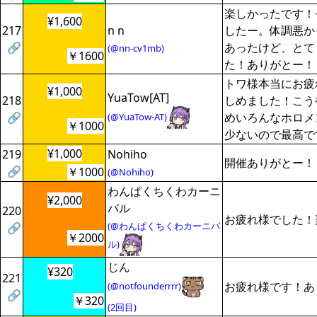
楽しかったです！
¥1,600
217
n n
したー。体調悪か
🔗
あったけど、とて
(@nn-cv1mb)
￥1600
た！ありがとー！
トワ様本当にお疲
¥1,000
YuaTow[AT]
218
しめました！こう
🔗
めいろんなホロメ
(@YuaTow-AT)
￥1000
少ないので最高で
¥1,000
219
Nohiho
開催ありがとー！
🔗
￥1000
(@Nohiho)
わんぱくちくわカーニ
¥2,000
バル
220
お疲れ様でした！
(@わんぱくちくわカーニバ
🔗
￥2000
ル)
じん
¥320
221
お疲れ様です！あ
(@notfounderrrr)
🔗
￥320
(2回目)