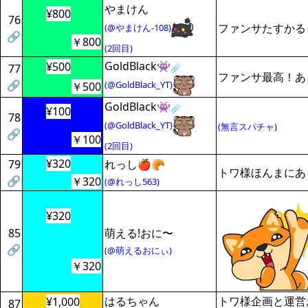
やまけん
¥800
76
ファンサたすかる
(@やまけん-108)
🔗
￥800
(2回目)
GoldBlack👾☄️
¥500
77
ファンサ最高！あ
🔗
(@GoldBlack_YT)
￥500
GoldBlack👾☄️
¥100
78
(@GoldBlack_YT)
(無言スパチャ)
🔗
￥100
(2回目)
¥320
79
れっし🍎🥐
トワ様ほんまにあ
🔗
￥320
(@れっし563)
¥320
85
萌える!おに〜
🔗
(@萌えるおにぃ)
￥320
はるちゃん
トワ様企画と運営
¥1,000
87