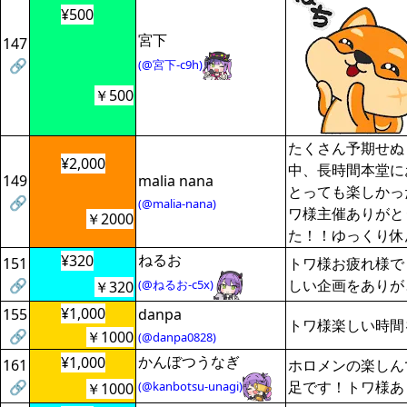
¥500
宮下
147
🔗
(@宮下-c9h)
￥500
たくさん予期せぬ
¥2,000
中、長時間本堂に
149
malia nana
とっても楽しかっ
🔗
(@malia-nana)
ワ様主催ありがと
￥2000
た！！ゆっくり休
ねるお
¥320
151
トワ様お疲れ様で
🔗
しい企画をありが
(@ねるお-c5x)
￥320
¥1,000
155
danpa
トワ様楽しい時間
🔗
￥1000
(@danpa0828)
かんぼつうなぎ
¥1,000
161
ホロメンの楽しん
🔗
足です！トワ様あ
(@kanbotsu-unagi)
￥1000