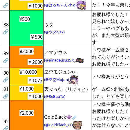
た！！今年も楽し
🔗
(@はるちゃん-d5q)
￥1000
お疲れ様でした！
¥500
見られて嬉しかっ
88
ウダ
ュラーやバグもあ
🔗
(@ウダ-v1x)
が、また大型の規
￥500
す！
トワ様ゲーム際２
¥2,000
アマデウス
89
れてありがとうご
🔗
(@amadeusu357)
￥2000
お疲れ様でした～
모준モジュンo_-
₩10,000
90
トワ様ありがとう
🔗
(@모준MoJun)
￥1077
¥1,000
91
裏ぶぅ徒（りぶぅと）
ゲーム祭の開催あ
🔗
した。とても楽し
￥1000
(@ReBuuTo)
トワ様主催やら準
お疲れ様でした！
¥2,000
GoldBlack👾☄️
ったけど楽しかっ
92
かは仕方ないこと
(@GoldBlack_YT)
🔗