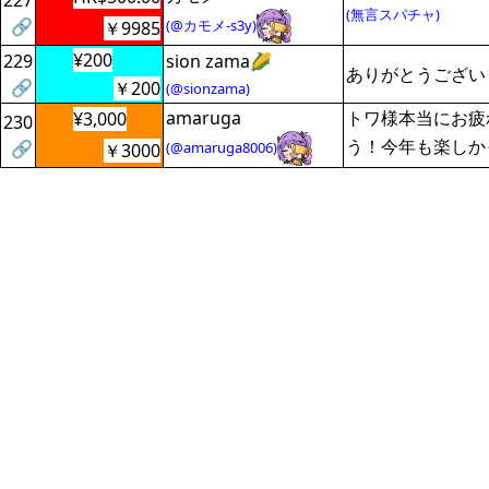
227
(無言スパチャ)
🔗
(@カモメ-s3y)
￥9985
¥200
229
sion zama🌽
ありがとうござい
🔗
￥200
(@sionzama)
amaruga
トワ様本当にお疲
¥3,000
230
う！今年も楽しか
🔗
(@amaruga8006)
￥3000