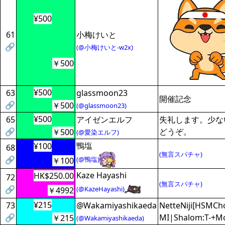
¥500
61
小梅けいと
🔗
(@小梅けいと-w2x)
￥500
¥500
63
glassmoon23
開催記念
🔗
￥500
(@glassmoon23)
¥500
65
アイゼンエルフ
失礼します。少な
🔗
どうぞ。
￥500
(@愛染エルフ)
鴨塩
¥100
68
(無言スパチャ)
🔗
(@鴨塩)
￥100
Kaze Hayashi
HK$250.00
72
(無言スパチャ)
🔗
(@KazeHayashi)
￥4992
¥215
73
@Wakamiyashikaeda
NetteNiji[HSMCh
🔗
MI|Shalom:T-+M
￥215
(@Wakamiyashikaeda)