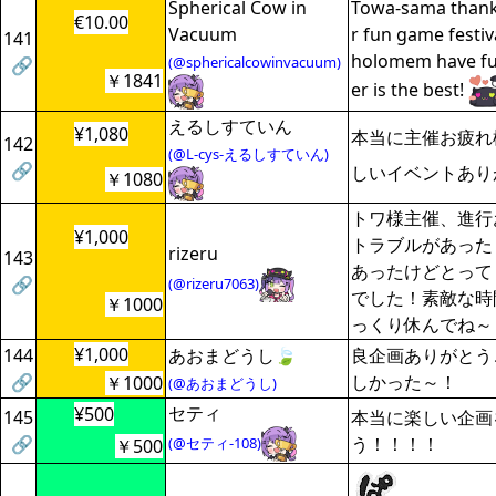
Spherical Cow in
Towa-sama thank
€10.00
Vacuum
r fun game festiva
141
holomem have fu
(@sphericalcowinvacuum)
🔗
￥1841
er is the best!
えるしすていん
¥1,080
本当に主催お疲れ
142
(@L-cys-えるしすていん)
🔗
しいイベントあり
￥1080
トワ様主催、進行
¥1,000
トラブルがあった
rizeru
143
あったけどとって
🔗
(@rizeru7063)
でした！素敵な時
￥1000
っくり休んでね～
¥1,000
144
あおまどうし🍃
良企画ありがとう
🔗
しかった～！
￥1000
(@あおまどうし)
セティ
¥500
145
本当に楽しい企画
🔗
う！！！！
(@セティ-108)
￥500