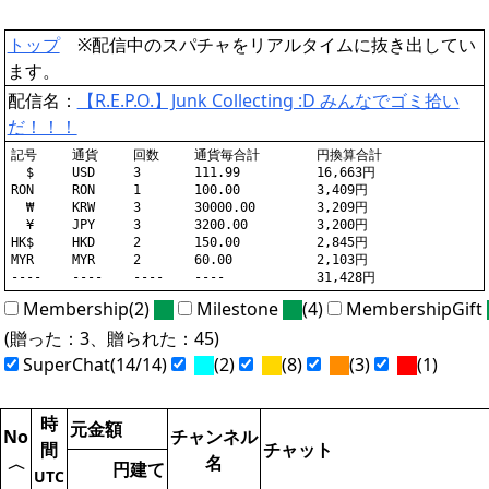
トップ
※配信中のスパチャをリアルタイムに抜き出してい
ます。
配信名：
【R.E.P.O.】Junk Collecting :D みんなでゴミ拾い
だ！！！
記号	通貨	回数	通貨毎合計	円換算合計

  $	USD	3	111.99		16,663円

RON	RON	1	100.00		3,409円

  ₩	KRW	3	30000.00	3,209円

  ¥	JPY	3	3200.00		3,200円

HK$	HKD	2	150.00		2,845円

MYR	MYR	2	60.00		2,103円

Membership(2)
Milestone
(4)
MembershipGift
(贈った：3、贈られた：45)
SuperChat(14/14)
(2)
(8)
(3)
(1)
時
元金額
No
チャンネル
間
チャット
名
〈
円建て
UTC