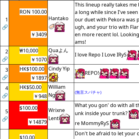
This lineup really takes me b
RON 100.00
a long while since I've seen
Hantako
1
our duet with Pekora was p
🦪
🔗
ugh, and your trio with Fla
￥3409
en more recent lol. Looking
ams!
Quaよん
₩10,000
2
I love Repo I Love IRyS
🔗
￥1070
Cindy Yip
HK$100.00
3
REPO!
🔗
￥1897
William
HK$50.00
4
(無言スパチャ)
Ng
🔗
￥948
What you gon' do with all tha
$100.00
Wrixne
5
unk inside your trunk?
Lenti
🔗
￥14879
re MommyRyS
Don't be afraid to let your 
$10.00