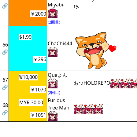
Miyabi-
🔗
ry.
￥2000
(2回目)
$1.99
ChaChi444
66
🔗
￥296
Quaよん
₩10,000
67
おつHOLOREPO
🔗
￥1070
(2回目)
Furious
MYR 30.00
68
Tree Man
🔗
￥1051