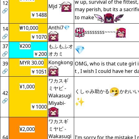
w up, survival of the fittes
12
Mjd 7
may perish, but its a sacrifi
🔗
￥1488
to make
Anthi7💎
₩10,000
14
ssssssss~~~~
🔗
￥1070
¥200
37
もふもふオ
🔗
オカミ
￥200
Kongkong
MYR 30.00
39
OMG, who is that cute girl 
🔗
t , I wish I could have her 
￥1051
ワカスギ
¥1,000
ミヤビ -
くしゃみ助かる
かわい
42
Wakasugi
🔗
Miyabi-
￥1000
ワカスギ
ミヤビ -
¥2,000
Wakasugi
64
I'm sorry for the mistake I 