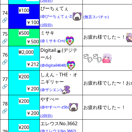
(2回目)
ぴーちぇてぇ
¥100
74
(@ぴーちぇてぇ-2)
(無言スパチャ)
🔗
￥100
(2回目)
ミサキ
¥500
75
お疲れ様でした～！
🔗
(@ミサキ-Crn)
￥500
Digitail🍙(デジテ
₩2,000
76
ール)
🔗
￥212
(@digitail4648)
しえん・THE・オ
¥200
77
ニギリャー
お疲れ様でした〜！お
🔗
￥200
(@ザシエン)
やすべー
¥200
78
お疲れ様でした～！
(@やすべー-z5b)
🔗
￥200
(2回目)
エレウスNo.3662
¥200
(@エレウスNo.3662)
79