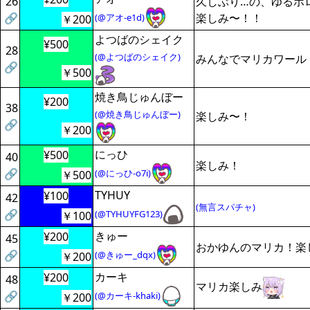
26
久しぶり…の、ゆるホ
🔗
楽しみ〜！！
(@アオ-e1d)
￥200
よつばのシェイク
¥500
28
(@よつばのシェイク)
みんなでマリカワール
🔗
￥500
焼き鳥じゅんぼー
¥200
38
(@焼き鳥じゅんぼー)
楽しみ〜！
🔗
￥200
にっひ
¥500
40
楽しみ！
🔗
(@にっひ-o7i)
￥500
TYHUY
¥100
42
(無言スパチャ)
🔗
(@TYHUYFG123)
￥100
きゅー
¥200
45
おかゆんのマリカ！楽
🔗
(@きゅー_dqx)
￥200
カーキ
¥200
48
マリカ楽しみ
🔗
(@カーキ-khaki)
￥200