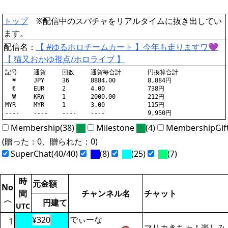
トップ
※配信中のスパチャをリアルタイムに抜き出してい
ます。
配信名：
【 #ゆるホロチームカート 】今年も走りますワ💜
【 猫又おかゆ視点/ホロライブ 】
記号	通貨	回数	通貨毎合計	円換算合計

  ¥	JPY	36	8884.00		8,884円

  €	EUR	2	4.00		738円

  ₩	KRW	1	2000.00		212円

MYR	MYR	1	3.00		115円

Membership(38)
Milestone
(4)
MembershipGif
(贈った：0、贈られた：0)
SuperChat(40/40)
(8)
(25)
(7)
時
元金額
No
間
チャンネル名
チャット
〈
円建て
UTC
でぃーな
¥320
1
マリカきちゃ！楽しみ