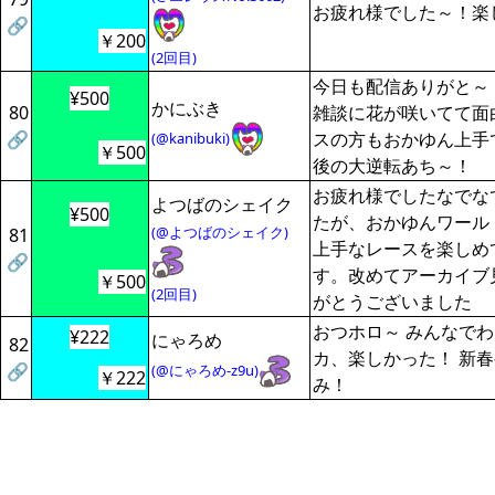
お疲れ様でした～！楽
🔗
￥200
(2回目)
今日も配信ありがと～
¥500
かにぶき
80
雑談に花が咲いてて面
🔗
スの方もおかゆん上手
(@kanibuki)
￥500
後の大逆転あち～！
お疲れ様でしたなでな
よつばのシェイク
¥500
たが、おかゆんワール
(@よつばのシェイク)
81
上手なレースを楽しめ
🔗
す。改めてアーカイブ
￥500
(2回目)
がとうございました
おつホロ～ みんなで
¥222
にゃろめ
82
カ、楽しかった！ 新
🔗
(@にゃろめ-z9u)
￥222
み！