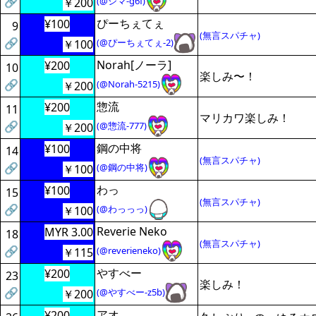
🔗
(@シマ-g6f)
￥200
ぴーちぇてぇ
¥100
9
(無言スパチャ)
🔗
(@ぴーちぇてぇ-2)
￥100
Norah[ノーラ]
¥200
10
楽しみ〜！
🔗
(@Norah-5215)
￥200
惣流
¥200
11
マリカワ楽しみ！
🔗
(@惣流-777)
￥200
鋼の中将
¥100
14
(無言スパチャ)
🔗
(@鋼の中将)
￥100
わっ
¥100
15
(無言スパチャ)
🔗
(@わっっっ)
￥100
Reverie Neko
MYR 3.00
18
(無言スパチャ)
🔗
(@reverieneko)
￥115
やすべー
¥200
23
楽しみ！
🔗
(@やすべー-z5b)
￥200
アオ
¥200