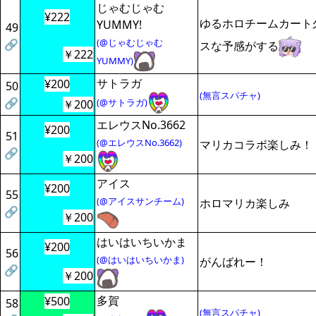
じゃむじゃむ
¥222
ゆるホロチームカート
YUMMY!
49
(@じゃむじゃむ
🔗
スな予感がする
￥222
YUMMY)
サトラガ
¥200
50
(無言スパチャ)
🔗
(@サトラガ)
￥200
エレウスNo.3662
¥200
51
(@エレウスNo.3662)
マリカコラボ楽しみ！
🔗
￥200
アイス
¥200
55
(@アイスサンチーム)
ホロマリカ楽しみ
🔗
￥200
はいはいちいかま
¥200
56
(@はいはいちいかま)
がんばれー！
🔗
￥200
多賀
¥500
58
(無言スパチャ)