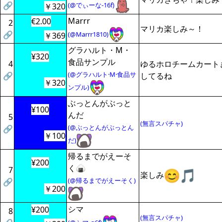
🔗
(@でぃーな-16f)
￥320
Marrr
€2.00
2
マリカ楽しみ～！
🔗
(@Marrr1810)
￥369
グラハルト・M・
¥320
食品サンプル
4
ゆるホロチームカート
(@グラハルト·M·食品サ
🔗
してるね
￥320
ンプル)
ぶっとんがぶっと
¥100
んだ
5
(無言スパチャ)
(@ぶっとんがぶっとん
🔗
￥100
だ)
帰るまでがえーそ
¥200
く🍙
7
楽しみ
(@帰るまでがえーそく)
🔗
￥200
シマ
¥200
8
(無言スパチャ)