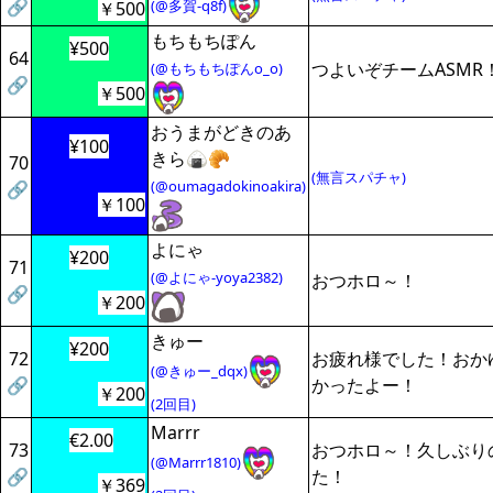
🔗
(@多賀-q8f)
￥500
もちもちぽん
¥500
64
つよいぞチームASMR
(@もちもちぽんo_o)
🔗
￥500
おうまがどきのあ
¥100
きら🍙🥐
70
(無言スパチャ)
(@oumagadokinoakira)
🔗
￥100
よにゃ
¥200
71
(@よにゃ-yoya2382)
おつホロ～！
🔗
￥200
きゅー
¥200
72
お疲れ様でした！おか
(@きゅー_dqx)
🔗
かったよー！
￥200
(2回目)
Marrr
€2.00
73
おつホロ～！久しぶり
(@Marrr1810)
🔗
た！
￥369