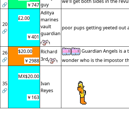
we'll get both sides in the revus
🔗
guy
￥747
Aditya
£2.00
marines
20
vault
poor pups getting yeeted out a
🔗
guardian
￥401
Guardian Angels is a 
$20.00
Richard
26
3rd
🔗
wonder who is the impostor th
￥2988
MX$20.00
35
Ivan
🔗
Reyes
￥163