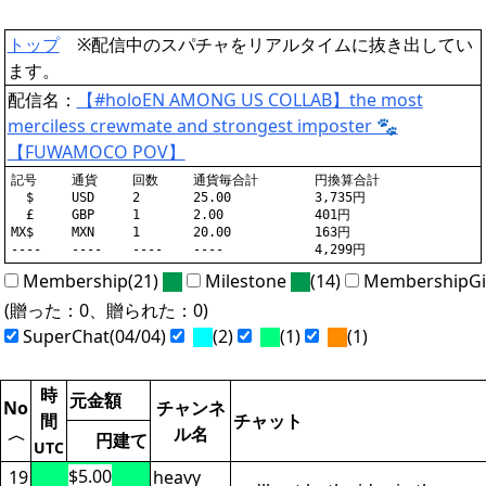
トップ
※配信中のスパチャをリアルタイムに抜き出してい
ます。
配信名：
【#holoEN AMONG US COLLAB】the most
merciless crewmate and strongest imposter 🐾
【FUWAMOCO POV】
記号	通貨	回数	通貨毎合計	円換算合計

  $	USD	2	25.00		3,735円

  £	GBP	1	2.00		401円

MX$	MXN	1	20.00		163円

Membership(21)
Milestone
(14)
MembershipGi
(贈った：0、贈られた：0)
SuperChat(04/04)
(2)
(1)
(1)
時
元金額
No
チャンネ
間
チャット
ル名
〈
円建て
UTC
$5.00
19
heavy